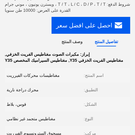
شروط الدفع: T / T ، L / C ، D / P ، T / T ، ويسترن يونيون ، موني جرام
القدرة على العرض: 10000 طن سنويا
احصل على افضل سعر
تفاصيل المنتج
وصف المنتج
إبراز:
مكبرات الصوت مغناطيس الفريت الخزفي
,
مغناطيس الفريت الخزفي Y35
,
مغناطيس السيراميك المخصص Y35
اسم المنتج:
مغناطيسات محركات الفيرريت
التطبيق:
محرك دراجة نارية
الشكل:
قوس، بلاط
النوع:
مغناطيس متجمد غير نظامي
مركب:
مسحوق السترونسيوم الفيرريت