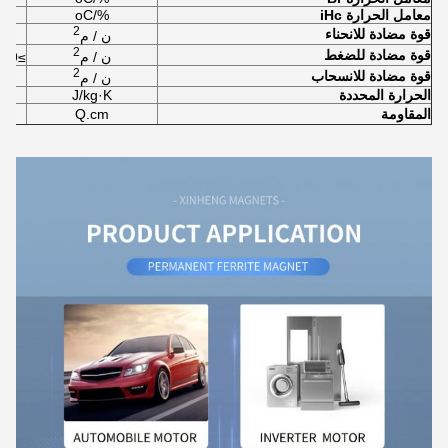
معامل الحرارة iHc
%/oC
2
قوة مضادة للانحناء
ن / م
2
قوة مضادة للضغط
ن / م
≥6.9×10
2
قوة مضادة للانسحاب
ن / م
الحرارة المحددة
J/kg·K
المقاومة
Q.cm