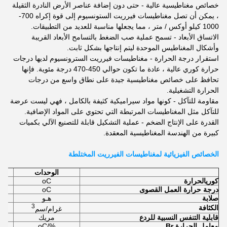
خصائص مغناطيسية عالية - حتى دون إضافة عناصر الأرض النادرة الثقيلة
، يمكن أن تصل مغناطيسات فيرريت الستونسيوم إلى قوة إكراه 700-
1000 كيلو أوكس / متر ، مما يجعلها مناسبة للعديد من التطبيقات.
الاتساق الأبعاد - تسمح عملية صب الضغط بالتسامح الأبعاد القريبة
وأشكال المغناطيس الموحدة ليتم إنتاجها بشكل ثابت.
استقرار درجة الحرارة - مغناطيسات فيرريت السترونسيوم لديها درجات
حرارة كوري عالية ، عادة ما تكون حوالي 450-470 درجة مئوية. فإنها
تحافظ على خصائص مغناطيسية جيدة على نطاق واسع من درجات
الحرارة التشغيلية.
مقاومة للتآكل - كونها مواد سيراميكية كثيفة بالكامل ، فهي ليست عرضة
للتآكل مثل المغناطيسات المرتبطة التي تحتوي على المواد الإضافية.
القدرة على الإنتاج الضخم - عملية التشكيل قابلة للتصنيع الآلي بكميات
كبيرة من الهندسة المغناطيسية المعقدة.
الخصائص الفيزيائية لمغناطيسات الفيرريت المختلطة
الوحدات
كوري
الحرارة
oC
درجة حرارة العمل القصوى
oC
صلابة
هـو
3
الكثافة
غرام/سم
قابلية التنفس النسبية للردع
مريك
معامل الحرارة Br
%/oC