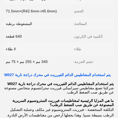
الحجم:
(R42.6mm-r45.6mm)×71.5mm
المعالجة:
المضغوطة برطبة
الكمية في الكرتون:
640 قطعة
طلاء:
لا طلاء
حجم الحزمة:
340 مم × 255 مم × 75 مم
يتم استخدام المغناطيس الدائم الفيرريت في محرك دراجة نارية W027
يتم استخدام المغناطيس الدائم الفيرريت في محرك دراجة نارية W027
شركتنا تصنع مغناطيس سيراميكي فيرريت سترانتسيوم متجانس مصنوعة
عن طريق صب الضغط الرطب.
ما هي المزايا الرئيسية لمغناطيسات فيرريت السترونسيوم السريرية
المصنوعة عن طريق صب الضغط الرطب؟
التكلفة المنخفضة - فيرريت السترونسيوم غير مكلف وعملية التشكيل
الرطب بسيطة نسبيا. وهذا يجعلها أرخص من مغناطيسات الأرض النادرة.