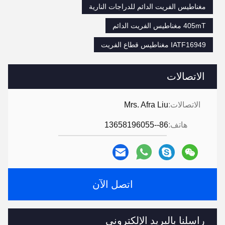
مغناطيس الفريت الدائم للدراجات النارية
405mT مغناطيس الفريت الدائم
IATF16949 مغناطيس قطاع الفريت
الاتصالات
الاتصالات:
Mrs. Afra Liu
هاتف:
86--13658196055
اتصل الآن
راسلنا بالبريد الإلكتروني