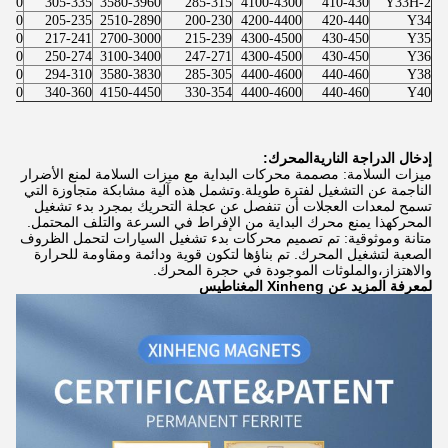
4200
305-335
3580-3960
285-315
4100-4300
410-430
Y33H-2
2950
205-235
2510-2890
200-230
4200-4400
420-440
Y34
3030
217-241
2700-3000
215-239
4300-4500
430-450
Y35
3440
250-274
3100-3400
247-271
4300-4500
430-450
Y36
3890
294-310
3580-3830
285-305
4400-4600
440-460
Y38
4520
340-360
4150-4450
330-354
4400-4600
440-460
Y40
إدخال الدراجة النارية
المحرك:
ميزات السلامة: مصممة محركات البداية مع ميزات السلامة لمنع الأضرار
الناجمة عن التشغيل لفترة طويلة.وتشمل هذه آلية مشابكة متجاوزة التي
تسمح لمعدات العجلات أن تنفصل عن عجلة التحريك بمجرد بدء تشغيل
المحركهذا يمنع محرك البداية من الإفراط في السرعة والتلف المحتمل.
متانة وموثوقية: تم تصميم محركات بدء تشغيل السيارات لتحمل الظروف
الصعبة لتشغيل المحرك. تم بناؤها لتكون قوية ودائمة ومقاومة للحرارة
والاهتزاز،والملوثات الموجودة في حجرة المحرك.
لمعرفة المزيد عن Xinheng المغناطيس