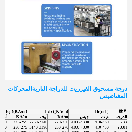
درجة مسحوق الفيرريت للدراجة النارية
المحركات
المغناطيس
Hcj ((KA/m)
Hcb ((KA/m)
Br(mT)
牌号
الدرجة
م.ت
جيس
KA/m
أوف
KA/m
أوف
3200
225-255
2760-3140
220-250
4100-4300
410-430
Y33
3450
250-275
3140-3390
250-270
4100-4300
410-430
Y33H