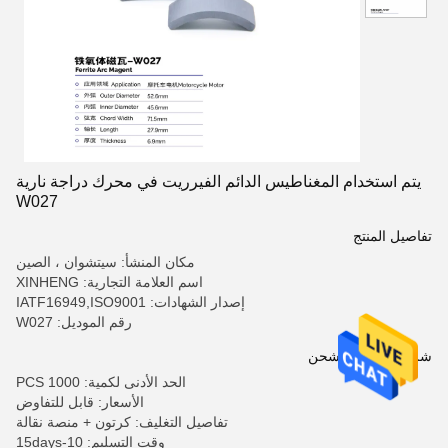
يتم استخدام المغناطيس الدائم الفيرريت في محرك دراجة نارية
W027
تفاصيل المنتج
مكان المنشأ: سيتشوان ، الصين
اسم العلامة التجارية: XINHENG
إصدار الشهادات: IATF16949,ISO9001
رقم الموديل: W027
شروط الدفع والشحن
الحد الأدنى لكمية: 1000 PCS
الأسعار: قابل للتفاوض
تفاصيل التغليف: كرتون + منصة نقالة
وقت التسليم: 10-15days