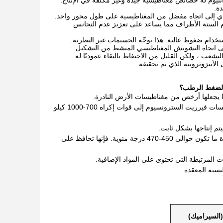
 يؤدي إلى اتجاه مفضل من المغناطيسية على طول محور واحد.
الستة الأطراف مما يساعد على تعزيز عدم التجانس
ام ضغوط عالية. هذا يوجّه الجسيمات غير النظرية.
على اتجاه التشويش المغناطيسي المنشط من التشكيل.
شعب ، ولكن القليل من الاحتفاظ بالبقاء عموديًا له.
الأنيزوتروبية الذي تم تحقيقه.
 الضغط الرطب؟
 يجعلها أرخص من مغناطيسات الأرض النادرة.
خصائص مغناطيسية عالية - حتى دون إضافة عناصر الأرض النادرة الثقيلة ، يمكن أن تصل مغناطيسات فيرريت السترونسيوم إلى قوات إكراه 700-1000 كيلو
تم إنتاجها بشكل ثابت.
استقرار درجة الحرارة - مغناطيسات فيرريت السترونسيوم لديها درجات حرارة كوري عالية ، عادة ما تكون حوالي 450-470 درجة مئوية. فإنها تحافظ على
 المرتبطة التي تحتوي على المواد الإضافية.
يسية المعقدة.
(السيراميك)