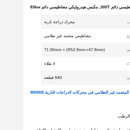
ي دائم 300T
,
مكبس هيدروليكي مغناطيسي دائم 83kw
:
محرك دراجة نارية
ع:
مغناطيس متجمد غير نظامي
م:
(R52.9mm-r47.8mm) × 71.00mm
ء:
لا طلاء
ن:
840 قطعة
تجمد غير النظامي في محركات الدراجات النارية W096B
الرطب.