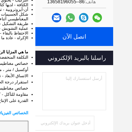
التركيب - يحتوي على فريت السترانتيوم (SrFe12O19) كمادة م
هاتف:
86--13658196055
الكثافة - لديها كثافة نسبية عالية تبلغ 
أن-أيزوتروبية - 
شكل الجسيمات - 
المغناطيسي أثناء
طريقة التشكيل -
عملية التشويش - 
الاحتفاظ بالبقاء
اتصل الآن
الإكراه - عادة ما
ما هي المزايا ا
راسلنا بالبريد الإلكتروني
التكلفة المنخفض
أوكسيل / متر ، مم
الاتساق الأبعاد 
خصائص مغناطيسية
مقاومة للتآكل - 
القدرة على الإنتا
الخصائص الفيزيائ