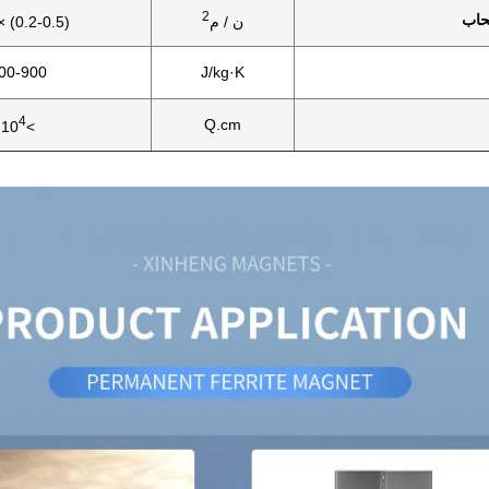
2
حاب
ن / م
(0.2-0.5) × 10
00-900
J/kg·K
4
Q.cm
>10