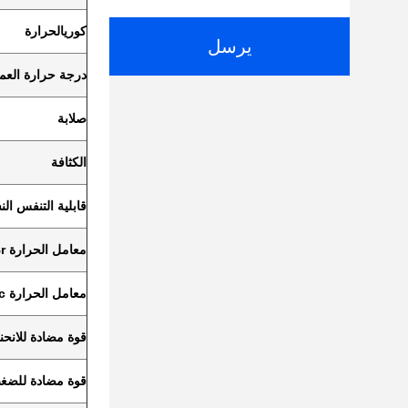
كوري
الحرارة
يرسل
درجة حرارة العم
صلابة
الكثافة
قابلية التنفس الن
معامل الحرارة Br
معامل الحرارة iHc
قوة مضادة للانحنا
قوة مضادة للضغ