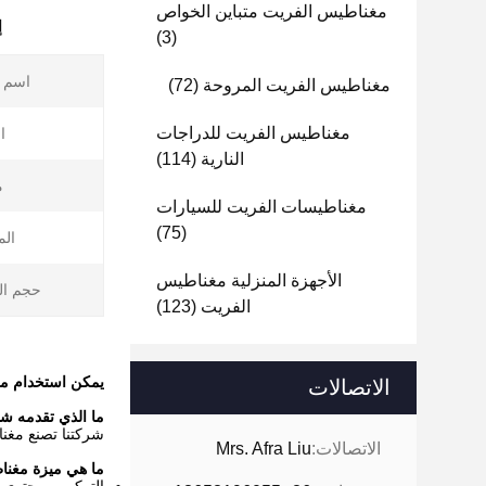
مغناطيس الفريت متباين الخواص
إ
(3)
اسم ا
مغناطيس الفريت المروحة
(72)
مغناطيس الفريت للدراجات
ا
النارية
(114)
م
مغناطيسات الفريت للسيارات
(75)
الم
الأجهزة المنزلية مغناطيس
حجم ال
الفريت
(123)
يمكن استخدام مغن
الاتصالات
ما الذي تقدمه شين
شركتنا تصنع مغ
الاتصالات:
Mrs. Afra Liu
ما هي ميزة مغن