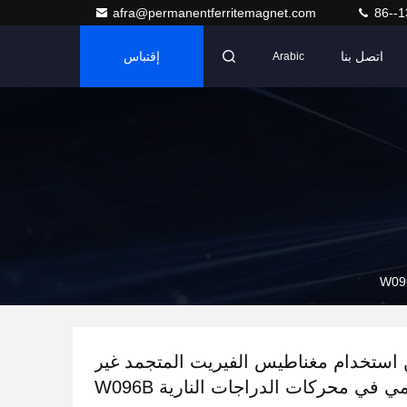
afra@permanentferritemagnet.com
86--1
اتصل بنا
إقتباس
Arabic
استخدام مغناطيس الفيريت المتجمد غير
ي في محركات الدراجات النارية W096B