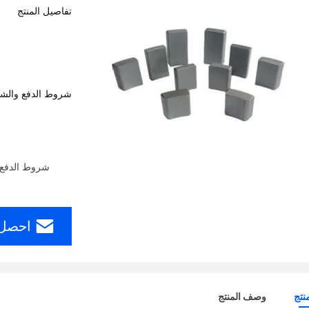
تفاصيل المنتج
شروط الدفع والش
شروط الدفع: T / T ، L / C ، D / P ، T / T ، ويسترن يونيون ، مو
احصل 
نتج
وصف المنتج