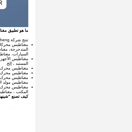
ما هو تطبيق مغنا
تنتج شركة Xinheng بشكل رئيسي الأنواع التالية من مغناطيسات قطاعات القوس السيراميكي:
مغناطيس محركات
المتدحرجة، مغن
السيارات، مغناطيس
مغناطيس الأجهزة
المستبد ، إلخ.
مغناطيس محرك ال
مغناطيس محرك الد
مغناطيس محرك ال
مغناطيس مولد الب
مغناطيس محرك ا
المكتب ، مغناطي
كيف تصنع "شينهنغ