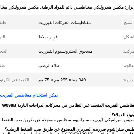
براز:
مكبس هيدروليكي مغناطيسي دائم للمواد الرطبة
,
مكبس هيدروليكي مغناطيس
لمنتج:
مغناطيسات محركات الفيرريت
طلب
لشكل:
قوس، بلاط
النو
ركب:
مسحوق السترونسيوم الفيرريت
الحج
عالجة:
طلاء الرطب
طلا
حزمة:
340 مم × 255 مم × 75 مم
الكمية في الكرتو
يمكن استخدام مغناطيس الفيريت الم
اطيس الفيريت المتجمد غير النظامي في محركات الدراجات النارية W096B
هنغ للعملاء؟
ناطيس سيراميكي فيرريت سترانتيوم متجانس مصنوعة عن طريق صب الضغط 
اطيس سترانتيوم فيرريت السريري المصنوع عن طريق صب الضغط الرطب؟