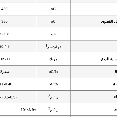
450
oC
ل القصوى
oC
350
هـو
>530
3
4.8 50
غرام/سم
سبية للردع
مريك
.05-11
%/oC
-صفر18
11-0.40
%/oC
2
ء
ن / م
(0.5-0.9) × 10
8
2
ط
ن / م
≥6.9×10