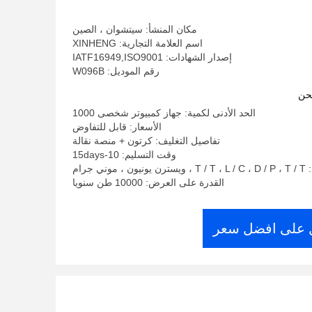
مكان المنشأ: سيتشوان ، الصين
اسم العلامة التجارية: XINHENG
إصدار الشهادات: IATF16949,ISO9001
رقم الموديل: W096B
حن
الحد الأدنى لكمية: جهاز كمبيوتر شخصى 1000
الأسعار: قابل للتفاوض
تفاصيل التغليف: كرتون + منصة نقالة
وقت التسليم: 10-15days
ني جرام
القدرة على العرض: 10000 طن سنويا
على افضل سعر