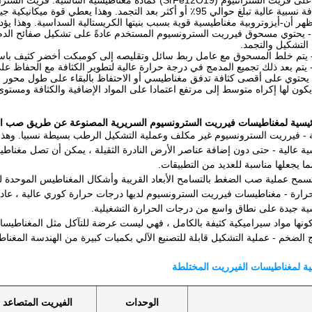
غناطيسية أساسية. فريت السترانتيوم له خصائص مغناطيسية جيدة وغير مكلفة في الإنتاج.
حوالي 95٪ أو أكثر بعد التجمد. وهذا يعطي قوة ميكانيكية جيدة.
تظهر أن-أيزوتروبية مغناطيسية قوية بسبب بنيتها الكريستالية السداسية. وهذا
يحتوي مسحوق فيرريت السترونسيوم المستخدم عادةً على تشكيل صفائح الدم 
 التشكيل والتجمد.
 يتم خلط المسحوق مع عامل ربط سائل وتقليصه إلى كومبكت أخضر كثيف باستخد
يتم بعد ذلك تجميع المدمج في درجة حرارة عالية لتطوير الكثافة مع الحفاظ 
 - يحتوي على أقصى كثافة تدفق مغناطيسي أو الاحتفاظ بالبقاء على طول محور الت
 يكون لها إكراه متوسط إلى مرتفع اعتمادا على المواد الإضافية والكثافة ومستوى 
لرئيسية لمغناطيسات فيرريت السترونسيوم السريرية المصنوعة عن طريق صب
ة - فيرريت السترونسيوم غير مكلف وعملية التشكيل الرطب بسيطة نسبيا. وهذا
ا يجعلها مناسبة للعديد من التطبيقات.
- تسمح عملية صب الضغط بالتسامح الأبعاد القريبة وأشكال المغناطيس الموحدة لي
 جيدة على نطاق واسع من درجات الحرارة التشغيلية.
كونها مواد سيراميكية كثيفة بالكامل ، فهي ليست عرضة للتآكل مثل المغناطيسات
ج الضخم - عملية التشكيل قابلة للتصنيع الآلي بكميات كبيرة من الهندسة المغناط
ية لمغناطيسات الفيرريت المختلطة
الوحدات
الفيريت المتصاعد 