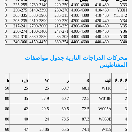
3200
225-255
2760-3140
220-250
4100-4300
410-430
Y33
3450
250-275
3140-3390
250-270
4100-4300
410-430
Y33H
4200
305-335
3580-3960
285-315
4100-4300
410-430
Y33H-2
2950
205-235
2510-2890
200-230
4200-4400
420-440
Y34
3030
217-241
2700-3000
215-239
4300-4500
430-450
Y35
3440
250-274
3100-3400
247-271
4300-4500
430-450
Y36
3890
294-310
3580-3830
285-305
4400-4600
440-460
Y38
4520
340-360
4150-4450
330-354
4400-4600
440-460
Y40
محركات الدراجات النارية
جدول مواصفات
المغناطيس
لا، لا، لا
البند
R
ر
W
(ل)
h
7.50
25
25
60.7
68.1
W118
1
11.80
35
27.9
60.7
72.5
W018F
2
11.80
42
29.5
60.5
72.5
W005A
3
8.80
40
24
78.5
87.3
W050E
4
8.60
47
28.86
65.5
74.1
W159
5