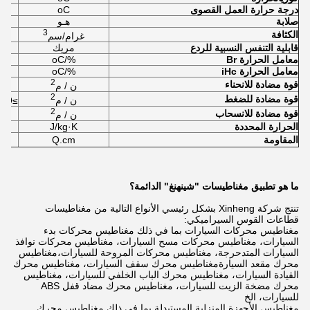
درجة حرارة العمل القصوى
oC
صلابة
هـو
3
الكثافة
غرام/سم
قابلية التنفس النسبية للردع
مريك
معامل الحرارة Br
%/oC
معامل الحرارة iHc
%/oC
2
قوة مضادة للانحناء
ن / م
2
قوة مضادة للضغط
ن / م
≥6.9×10
2
قوة مضادة للانسحاب
ن / م
الحرارة المحددة
J/kg·K
المقاومة
Q.cm
ما هو تطبيق مغناطيسات "شينهنغ" الدائمة؟
تنتج شركة Xinheng بشكل رئيسي الأنواع التالية من مغناطيسات
قطاعات القوس السيراميكي:
مغناطيس محركات السيارات بما في ذلك مغناطيس محركات بدء
السيارات، مغناطيس محركات مسح السيارات، مغناطيس محركات نوافذ
السيارات المتدحرجة، مغناطيس محركات المروحة للسيارات،مغناطيس
محرك مقعد السيارةمغناطيس محرك سقف السيارات، مغناطيس محرك
القيادة السيارات، مغناطيس محرك الباب الخلفي للسيارات، مغناطيس
محرك مضخة الزيت للسيارات، مغناطيس محرك مضاد قفل ABS
للسيارات، الخ
مغناطيس الأجهزة المنزلية المستبدلة بما في ذلك مغناطيس محرك