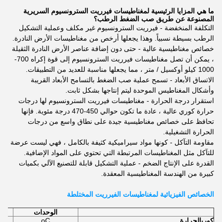
ما هي المزايا الرئيسية لمغناطيسات فيرريت السترونسيوم السريرية
المصنوعة عن طريق صب الضغط الرطب؟
التكلفة المنخفضة - فيرريت السترونسيوم غير مكلف وعملية التشكيل
الرطب بسيطة نسبياً. وهذا يجعلها أرخص من مغناطيسات الأرض النادرة.
خصائص مغناطيسية عالية - حتى دون إضافة عناصر الأرض النادرة الثقيلة
، يمكن أن تصل مغناطيسات فيرريت السترونسيوم إلى قوة إكراه 700-
1000 كيلو أوكسيل / متر ، مما يجعلها مناسبة للعديد من التطبيقات.
الاتساق الأبعاد - تسمح عملية صب الضغط بالتسامح الأبعاد القريبة
وأشكال المغناطيس الموحدة ليتم إنتاجها بشكل ثابت.
استقرار درجة الحرارة - مغناطيسات فيرريت السترونسيوم لها درجات
حرارة كوري عالية ، عادة ما تكون حوالي 450-470 درجة مئوية. فإنها
تحافظ على خصائص مغناطيسية جيدة على نطاق واسع من درجات
الحرارة التشغيلية.
مقاومة التآكل - كونها مواد سيراميكية كثيفة بالكامل ، فهي ليست عرضة
للتآكل مثل المغناطيسات المرتبطة التي تحتوي على المواد الإضافية.
القدرة على الإنتاج الضخم - عملية التشكيل قابلة للتصنيع الآلي بكميات
كبيرة من الهندسة المغناطيسية المعقدة.
الخصائص الفيزيائية لمغناطيسات الفيرريت المختلطة
الوحدات
كوري
الحرارة
oC