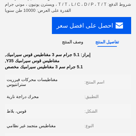
شروط الدفع: T / T ، L / C ، D / P ، T / T ، ويسترن يونيون ، موني جرام
القدرة على العرض: 10000 طن سنويا
احصل على افضل سعر
تفاصيل المنتج
وصف المنتج
إبراز:
5.1 جرام سم 3 مغناطيس قوس سيراميك
,
مغناطيس قوس سيراميك Y35
,
5.1 جرام سم 3 مغناطيس سيراميك مخصص
مغناطيسات محركات فيرريت
اسم المنتج:
سترانتيوس
التطبيق:
محرك دراجة نارية
الشكل:
قوس، بلاط
النوع:
مغناطيس متجمد غير نظامي