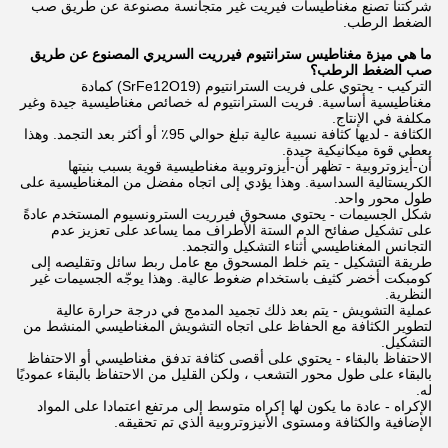
شركتنا تصنع مغناطيسات فيريت غير متجانسة مصنوعة عن طريق صب
الضغط الرطب.
ما هي ميزة مغناطيس سترانتيوم فيرريت السريري المصنوع عن طريق
صب الضغط الرطب؟
التركيب - يحتوي على فريت السترانتيوم (SrFe12O19) كمادة
مغناطيسية أساسية. فريت السترانتيوم له خصائص مغناطيسية جيدة وغير
مكلفة في الإنتاج.
الكثافة - لديها كثافة نسبية عالية تبلغ حوالي 95٪ أو أكثر بعد التجمد. وهذا
يعطي قوة ميكانيكية جيدة.
أن-أيزوتروبية - تظهر أن-أيزوتروبية مغناطيسية قوية بسبب بنيتها
الكريستالية السداسية. وهذا يؤدي إلى اتجاه مفضل من المغناطيسية على
طول محور واحد.
شكل الجسيمات - يحتوي مسحوق فيرريت السترونسيوم المستخدم عادةً
على تشكيل صفائح الدم الستة الأطراف مما يساعد على تعزيز عدم
التجانس المغناطيسي أثناء التشكيل والتجمد.
طريقة التشكيل - يتم خلط المسحوق مع عامل ربط سائل وتقليصه إلى
كومبكت أخضر كثيف باستخدام ضغوط عالية. وهذا يوجّه الجسيمات غير
النظرية.
عملية التشويش - يتم بعد ذلك تجميد المدمج في درجة حرارة عالية
لتطوير الكثافة مع الحفاظ على اتجاه التشويش المغناطيسي المنشط من
التشكيل.
الاحتفاظ بالبقاء - يحتوي على أقصى كثافة تدفق مغناطيسي أو الاحتفاظ
بالبقاء على طول محور التشعب ، ولكن القليل من الاحتفاظ بالبقاء عموديًا
له.
الإكراه - عادة ما يكون لها إكراه متوسط إلى مرتفع اعتمادا على المواد
الإضافية والكثافة ومستوى الأنيزوتروبية الذي تم تحقيقه.