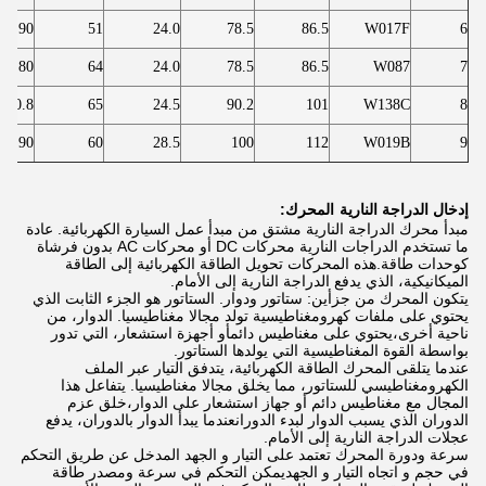
7.90
51
24.0
78.5
86.5
W017F
6
7.80
64
24.0
78.5
86.5
W087
7
10.8
65
24.5
90.2
101
W138C
8
11.90
60
28.5
100
112
W019B
9
إدخال الدراجة النارية
المحرك:
مبدأ محرك الدراجة النارية مشتق من مبدأ عمل السيارة الكهربائية. عادة
ما تستخدم الدراجات النارية محركات DC أو محركات AC بدون فرشاة
كوحدات طاقة.هذه المحركات تحويل الطاقة الكهربائية إلى الطاقة
الميكانيكية، الذي يدفع الدراجة النارية إلى الأمام.
يتكون المحرك من جزأين: ستاتور ودوار. الستاتور هو الجزء الثابت الذي
يحتوي على ملفات كهرومغناطيسية تولد مجالا مغناطيسيا. الدوار، من
ناحية أخرى،يحتوي على مغناطيس دائمأو أجهزة استشعار، التي تدور
بواسطة القوة المغناطيسية التي يولدها الستاتور.
عندما يتلقى المحرك الطاقة الكهربائية، يتدفق التيار عبر الملف
الكهرومغناطيسي للستاتور، مما يخلق مجالا مغناطيسيا. يتفاعل هذا
المجال مع مغناطيس دائم أو جهاز استشعار على الدوار،خلق عزم
الدوران الذي يسبب الدوار لبدء الدورانعندما يبدأ الدوار بالدوران، يدفع
عجلات الدراجة النارية إلى الأمام.
سرعة ودورة المحرك تعتمد على التيار و الجهد المدخل عن طريق التحكم
في حجم و اتجاه التيار و الجهديمكن التحكم في سرعة ومصدر طاقة