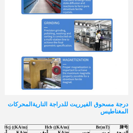
درجة مسحوق الفيرريت للدراجة النارية
المحركات
المغناطيس
Hcj ((KA/m)
Hcb ((KA/m)
Br(mT)
牌号
الدرجة
م.ت
جيس
KA/m
أوف
KA/m
أوف