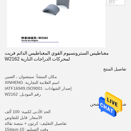
مغناطيس السترونسيوم القوي المغناطيس الدائم فريت
لمحركات الدراجات النارية W2162
تفاصيل المنتج
مكان المنشأ: سيتشوان ، الصين
اسم العلامة التجارية: XINHENG
إصدار الشهادات: IATF16949,ISO9001
رقم الموديل: W2162
شروط الدفع والشحن
الحد الأدنى لكمية: 100 ألف
الأسعار: قابل للتفاوض
تفاصيل التغليف: كرتون + منصة نقالة
وقت التسليم: 10-15days