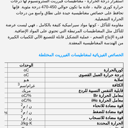
استقرار درجة الحرارة - مغناطيسات فيرريت السترونسيوم لها درجات
حرارة كوري عالية ، عادة ما تكون حوالي 450-470 درجة مئوية. فإنها
تحافظ على خصائص مغناطيسية جيدة على نطاق واسع من درجات
الحرارة التشغيلية.
مقاومة للتآكل - كونها مواد سيراميكية كثيفة بالكامل ، فهي ليست عرضة
للتآكل مثل المغناطيسات المرتبطة التي تحتوي على المواد الإضافية.
قدرة الإنتاج الضخم - عملية التشكيل قابلة للتصنيع الآلي للكميات الكبيرة
من الهندسة المغناطيسية المعقدة.
الخصائص الفيزيائية لمغناطيسات الفيرريت المختلطة
الوحدات
كوري
الحرارة
oC
درجة حرارة العمل القصوى
oC
صلابة
هـو
3
الكثافة
غرام/سم
قابلية التنفس النسبية للردع
مريك
معامل الحرارة Br
%/oC
معامل الحرارة iHc
%/oC
2
قوة مضادة للانحناء
ن / م
2
قوة مضادة للضغط
ن / م
≥6.9×10
2
قوة مضادة للانسحاب
ن / م
الحرارة المحددة
J/kg·K