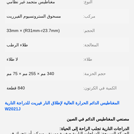
النوع:
مغناطيس متجمد غير نظامي
مركب:
مسحوق السترونسيوم الفيرريت
الحجم:
(R31mm-r23.7mm) × 33mm
المعالجة:
طلاء الرطب
طلاء:
لا طلاء
حجم الحزمة:
340 مم × 255 مم × 75 مم
الكمية في الكرتون:
840 قطعة
المغناطيس الدائم الحرارة العالية لإطلاق النار فيريت للدراجة النارية
W2021J
مصنعي المغناطيس الدائم في الصين
الدراجات النارية تجلب الراحة إلى الحياة:
الحركة السريعة: الدراجات النارية صغيرة ومرنة ، ويمكن أن تتحرك في