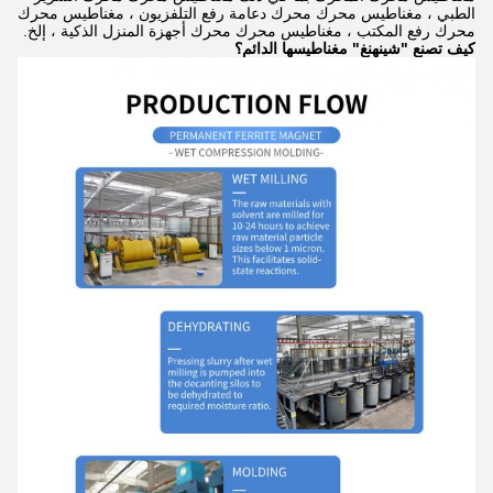
الطبي ، مغناطيس محرك محرك دعامة رفع التلفزيون ، مغناطيس محرك
محرك رفع المكتب ، مغناطيس محرك محرك أجهزة المنزل الذكية ، إلخ.
كيف تصنع "شينهنغ" مغناطيسها الدائم؟