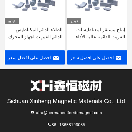
فيديو
فيديو
إنتاج مستقر لمغناطيسات
الطلاء الدائم المكناطيس
الفريت الدائمة عالية الأداء
الدائم الفيريت لجهاز المحرك
في محركات بدء تشغيل
بدء الدراجة النارية 340mm ×
الدراجات النارية
255mm × 75mm حجم
احصل على افضل سعر
احصل على افضل سعر
الحزمة
Sichuan Xinheng Magnetic Materials Co., Ltd
afra@permanentferritemagnet.com
86--13658196055