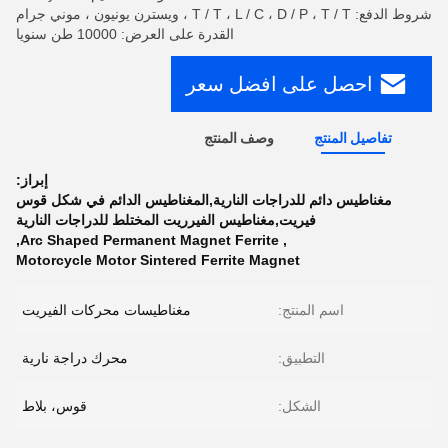
شروط الدفع: T / T ، L / C ، D / P ، T / T ، ويسترن يونيون ، موني جرام
القدرة على العرض: 10000 طن سنويا
احصل على افضل سعر
تفاصيل المنتج
وصف المنتج
إبراز:
مغناطيس دائم للدراجات النارية,المغناطيس الدائم في شكل قوس
فيريت,مغناطيس الفيرريت المختلط للدراجات النارية
,
Arc Shaped Permanent Magnet Ferrite
,
Motorcycle Motor Sintered Ferrite Magnet
اسم المنتج:
مغناطيسات محركات الفيريت
التطبيق:
محرك دراجة نارية
الشكل:
قوس، بلاط