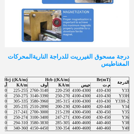
درجة مسحوق الفيرريت للدراجة النارية
المحركات
المغناطيس
Hcj ((KA/m)
Hcb ((KA/m)
Br(mT)
الدرجة
م.ت
جيس
KA/m
أوف
KA/m
أوف
3200
225-255
2760-3140
220-250
4100-4300
410-430
Y33
3450
250-275
3140-3390
250-270
4100-4300
410-430
Y33H
4200
305-335
3580-3960
285-315
4100-4300
410-430
Y33H-2
2950
205-235
2510-2890
200-230
4200-4400
420-440
Y34
3030
217-241
2700-3000
215-239
4300-4500
430-450
Y35
3440
250-274
3100-3400
247-271
4300-4500
430-450
Y36
3890
294-310
3580-3830
285-305
4400-4600
440-460
Y38
4520
340-360
4150-4450
330-354
4400-4600
440-460
Y40