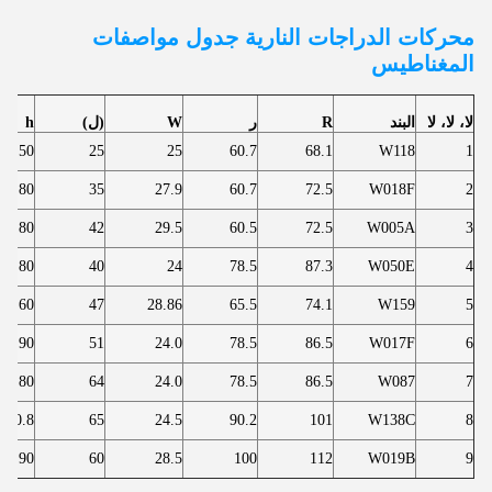
محركات الدراجات النارية
جدول مواصفات
المغناطيس
لا، لا، لا
البند
R
ر
W
(ل)
h
7.50
25
25
60.7
68.1
W118
1
11.80
35
27.9
60.7
72.5
W018F
2
11.80
42
29.5
60.5
72.5
W005A
3
8.80
40
24
78.5
87.3
W050E
4
8.60
47
28.86
65.5
74.1
W159
5
7.90
51
24.0
78.5
86.5
W017F
6
7.80
64
24.0
78.5
86.5
W087
7
10.8
65
24.5
90.2
101
W138C
8
11.90
60
28.5
100
112
W019B
9