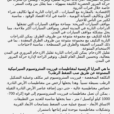
حركة المرور الحضرية الكثيفة بسهولة ، مما يقلل من وقت السفر ،
خاصة خلال فترات الذروة.
الاقتصادية: بالمقارنة مع السيارات ، الدراجات النارية لديها تكاليف شراء
أقل وتكاليف الصيانة اليومية ، خاصة في أداء اقتصاد الوقود ، مناسبة
لكثير من الناس للاختيار.
مواقف السيارات المريحة: مساحة مواقف السيارات التي تشغلها
الدراجات النارية في المدينة أصغر، ومواقف السيارات أكثر ملاءمة، مما
يحل مشكلة مواقف السيارات في المدن.
قابلة للتكيف مع مجموعة متنوعة من ظروف الطرق: يمكن للدراجات
النارية التكيف مع مجموعة متنوعة من ظروف الطرق المعقدة ، بما في
ذلك الممرات الضيقة والطرق غير المسطحة ، مناسبة لاحتياجات
الاستخدام المتنوعة.
تقليل الازدحام: يمكن للدراجات النارية تقليل الازدحام المروري في المدن
بفعالية، وتحسين التنقل العام للنقل، وتوفير الراحة لإدارة حركة المرور
في المدن.
ما هي المزايا الرئيسية لمغناطيسات فيرريت السترونسيوم السيراميكية
المصنوعة عن طريق صب الضغط الرطب؟
التكلفة المنخفضة - فيرريت السترونسيوم غير مكلف وعملية التشكيل
الرطب بسيطة نسبياً. وهذا يجعلها أرخص من مغناطيسات الأرض النادرة.
خصائص مغناطيسية عالية - حتى دون إضافة عناصر الأرض النادرة الثقيلة
، يمكن أن تصل مغناطيسات فيرريت السترونسيوم إلى قوة إكراه 700-
1000 كيلو أوكسيل / متر ، مما يجعلها مناسبة للعديد من التطبيقات.
الاتساق الأبعاد - تسمح عملية صب الضغط بتسامحات الأبعاد القريبة
وتشكيلات مغناطيسية موحدة ليتم إنتاجها باستمرار.