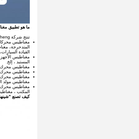
ما هو تطبيق مغنا
تنتج شركة Xinheng بشكل رئيسي الأنواع التالية من مغناطيسات قطاعات القوس السيراميكي:
مغناطيس محركات
المتدحرجة، مغن
القيادة السيارات،
مغناطيس الأجهزة
المستبد ، إلخ.
مغناطيس محرك ال
مغناطيس محرك الد
مغناطيس محرك ال
مغناطيس مولد الب
مغناطيس محرك ا
المكتب ، مغناطي
كيف تصنع "شينهنغ