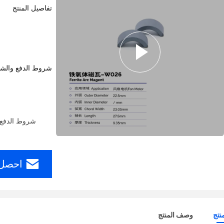
تفاصيل المنتج
شروط الدفع والش
شروط الدفع: T / T ، L / C ، D / P ، T / T ، ويسترن يونيون ، مو
احصل 
نتج
وصف المنتج