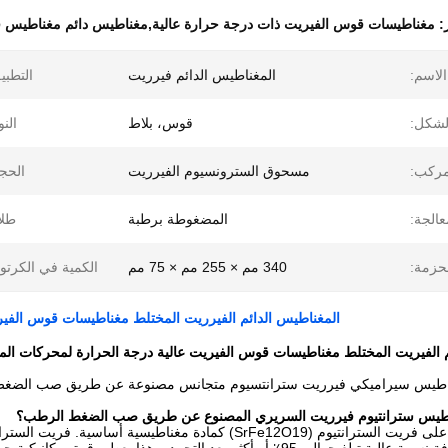
ز:
مغناطيسات قوس الفيريت ذات درجة حرارة عالية,مغناطيس دائم مغناطيس
الاسم:
المغناطيس الدائم فيرريت
التطبي
لشكل:
قوس، بلاط
النو
ركب:
مسحوق السترونسيوم الفيرريت
الحج
عالجة:
المضغوطة برطبة
طلا
حزمة:
340 مم × 255 مم × 75 مم
الكمية في الكرتو
المغناطيس الدائم الفيرريت المختلط مغناطيسات قوس الفيرري
 الفيريت المختلط مغناطيسات قوس الفيريت عالية درجة الحرارة لمحركات المروحة
ناطيس سيراميكي فيرريت سترانتسيوم متجانس مصنوعة عن طريق صب الضغط
اطيس سترانتيوم فيرريت السريري المصنوع عن طريق صب الضغط الرطب؟
غناطيسية أساسية. فريت السترانتيوم له خصائص مغناطيسية جيدة وغير مكلفة في الإنتاج.