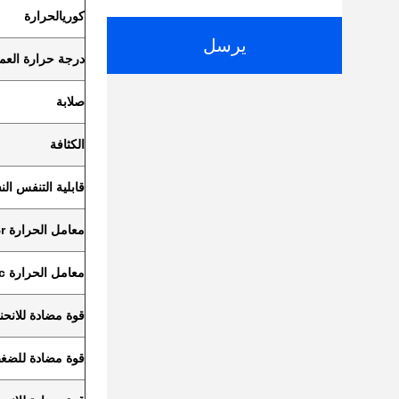
كوري
الحرارة
يرسل
درجة حرارة العم
صلابة
الكثافة
قابلية التنفس الن
معامل الحرارة Br
معامل الحرارة iHc
قوة مضادة للانحنا
قوة مضادة للضغ