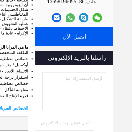
الكثافة - لديها كثافة نسبية عالية تبلغ 
هاتف:
86--13658196055
أن-أيزوتروبية - 
شكل الجسيمات - 
المغناطيسي أثناء
طريقة التشكيل -
عملية التشويش - 
الاحتفاظ بالبقاء
الإكراه - عادة ما
اتصل الآن
ما هي المزايا ا
التكلفة المنخفضة
راسلنا بالبريد الإلكتروني
أوكسيل / متر ، مم
الاتساق الأبعاد 
خصائص مغناطيسية
مقاومة للتآكل - 
قدرة الإنتاج الضخ
الخصائص الفيزيائ