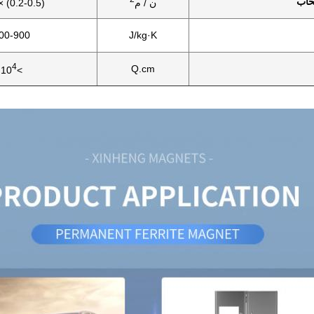
حاب
ن / م
(0.2-0.5) × 10
00-900
J/kg·K
4
Q.cm
>10