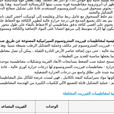
حوالي 95٪ أو أكثر بعد التجمد. وهذا يعطي قوة ميكانيكية جيدة.
تظهر أن-أيزوتروبية مغناطيسية قوية بسبب بنيتها الكريستالية السداسية. وهذا
يحتوي مسحوق فيرريت السترونسيوم المستخدم عادةً على تشكيل صفائح الدم ا
 التشكيل والتجمد.
 يتم خلط المسحوق مع عامل ربط سائل وتقليصه إلى كومبكت أخضر كثيف باستخد
يتم بعد ذلك تجميع المدمج في درجة حرارة عالية لتطوير الكثافة مع الحفاظ 
 - يحتوي على أقصى كثافة تدفق مغناطيسي أو الاحتفاظ بالبقاء على طول محور الت
 يكون لها إكراه متوسط إلى مرتفع اعتمادا على المواد الإضافية والكثافة ومستوى 
لرئيسية لمغناطيسات فيرريت السترونسيوم السيراميكية المصنوعة عن طريق 
 - فيرريت السترونسيوم غير مكلف وعملية التشكيل الرطب بسيطة نسبياً. وهذا
ا يجعلها مناسبة للعديد من التطبيقات.
- تسمح عملية صب الضغط بتسامحات الأبعاد القريبة وتشكيلات مغناطيسية موحدة لي
 جيدة على نطاق واسع من درجات الحرارة التشغيلية.
كونها مواد سيراميكية كثيفة بالكامل ، فهي ليست عرضة للتآكل مثل المغناطيسات
م - عملية التشكيل قابلة للتصنيع الآلي للكميات الكبيرة من الهندسة المغناطيسية
ية لمغناطيسات الفيرريت المختلطة
الوحدات
الفيريت المتصاعد 