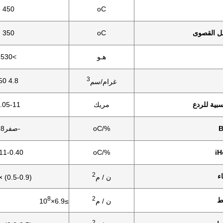
450
oC
ل القصوى
oC
350
هـو
>530
3
4.8 50
غرام/سم
سبية للردع
مريك
.05-11
%/oC
-صفر18
11-0.40
%/oC
2
ء
ن / م
(0.5-0.9) × 10
8
2
ط
ن / م
≥6.9×10
2