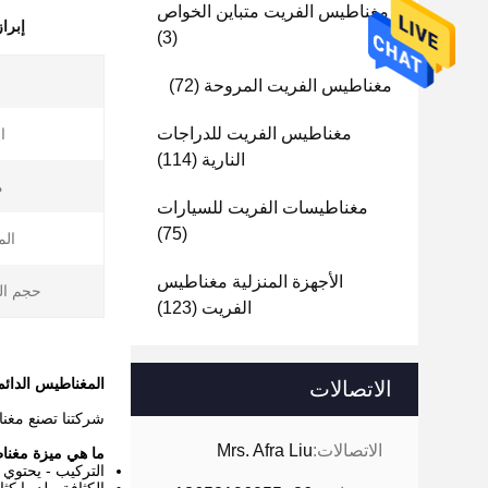
مغناطيس الفريت متباين الخواص
إبرا
(3)
مغناطيس الفريت المروحة
(72)
مغناطيس الفريت للدراجات
ا
النارية
(114)
م
مغناطيسات الفريت للسيارات
(75)
الم
الأجهزة المنزلية مغناطيس
حجم ال
الفريت
(123)
المغناطيس الدائم
الاتصالات
شركتنا تصنع مغ
الاتصالات:
Mrs. Afra Liu
ما هي ميزة مغن
التركيب - يحتوي على فريت السترانتيوم (SrFe12O19) كمادة م