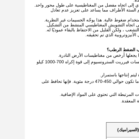
 يؤدي إلى اتجاه مفضل من المغناطيسية على طول محور واحد.
لستة الأطراف مما يساعد على تعزيز عدم تعادل
ام ضغوط عالية. هذا يوجّه الجسيمات غير النظرية.
على اتجاه التشويش المغناطيسي المنشط من التشكيل.
شعب ، ولكن القليل من الاحتفاظ بالبقاء عموديًا له.
الأنيزوتروبية الذي تم تحقيقه.
صب الضغط الرطب؟
 يجعلها أرخص من مغناطيسات الأرض النادرة.
خصائص مغناطيسية عالية - حتى دون إضافة عناصر الأرض النادرة الثقيلة ، يمكن أن تصل مغناطيسات فيرريت السترونسيوم إلى قوة إكراه 700-1000 كيلو
تم إنتاجها باستمرار.
استقرار درجة الحرارة - مغناطيسات فيرريت السترونسيوم لها درجات حرارة كوري عالية ، عادة ما تكون حوالي 450-470 درجة مئوية. فإنها تحافظ على
 المرتبطة التي تحتوي على المواد الإضافية.
 المعقدة.
(السيراميك)