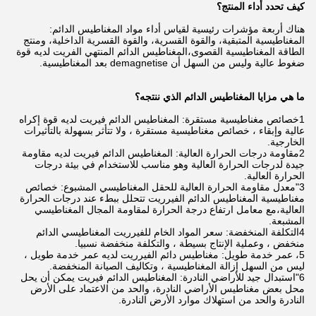
كيف تحدد أداء المنتج؟
هناك أربعة مؤشرات رئيسية لقياس أداء مواد المغناطيس الدائم:
المغناطيسية المتبقية، والقوة القسرية، والقوة القسرية الداخلية، ومنتج
الطاقة المغناطيسية القصوى،المغناطيس الدائم المنتهي الفريت لديه قوة
ضغوط عالية وليس من السهل أن demagnetise بعد المغناطيسية.
ما هي مزايا المغناطيس الدائم الذي ننتجه؟
1خصائص مغناطيسية مستقرة: المغناطيس الدائم فيريت لديه قوة إكراه
عالية وإبقاء ، خصائص مغناطيسية مستقرة ، ولا تتأثر بسهولة بالتأثيرات
الخارجية.
2مقاومة درجات الحرارة العالية: المغناطيس الدائم فيريت لديه مقاومة
جيدة لدرجات الحرارة العالية وهو مناسب للاستخدام في بيئة درجات
الحرارة العالية.
3"معدل مقاومة الحرارة العالية للحقل المغناطيسي المشبوع: خصائص
مغناطيسية المغناطيس الدائم الفيرريت تتحلل ببطء عند درجات الحرارة
العالية،مع معامل ارتفاع درجة الحرارة لمقاومة المجال المغناطيسي
المشبعة.
4التكلفة المنخفضة: سعر المواد الخام للفيرريت المغناطيسي الدائم
منخفض ، وعملية الإنتاج بسيطة ، والتكلفة منخفضة نسبيا.
5، عمر خدمة طويل: مغناطيس دائم الفيرريت لديه عمر خدمة طويل ،
ليس من السهل إزالة المغناطيسية ، وتكاليف الصيانة المنخفضة.
6"استبدال جيد للأراضي النادرة: المغناطيس الدائم فيريت يمكن أن يحل
محل بعض مغناطيس الأراضي النادرة، والحد من الاعتماد على الأرض
النادرة والحد من استهلاك موارد الأرض النادرة.