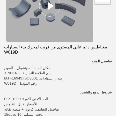
مغناطيس دائم عالي المستوى من فريت لمحرك بدء السيارات
W019D
تفاصيل المنتج
مكان المنشأ: سيتشوان ، الصين
اسم العلامة التجارية: XINHENG
إصدار الشهادات: IATF16949,ISO9001
رقم الموديل: W019D
شروط الدفع والشحن
الحد الأدنى لكمية: 1000 PCS
الأسعار: قابل للتفاوض
تفاصيل التغليف: كرتون + منصة نقالة
وقت التسليم: 10-15days