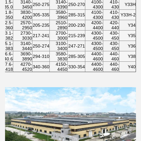
31.5-
3140-
3140-
4100-
410-
250-275
250-270
Y33H
35.0
3450
3390
4300
430
31.8-
3830-
3580-
4100-
410-
305-335
285-315
Y33H-2
350
4200
3960
4300
430
32.5-
2570-
2510-
4200-
420-
205-235
200-230
Y34
360
2950
2890
4400
440
33.1-
2730-
2700-
4300-
430-
217-241
215-239
Y35
382
3030
3000
4500
450
35.1-
3140-
3100-
4300-
430-
250-274
247-271
Y36
383
3440
3400
4500
450
36.6-
3690-
3580-
4400-
440-
294-310
285-305
Y38
40.6
3890
3830
4600
460
37.6-
4270-
4150-
4400-
440-
340-360
330-354
Y40
418
4520
4450
4600
460