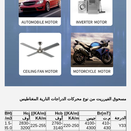
مسحوق الفيرريت من نوع محركات الدراجات النارية المغناطيس
(BH) max ((KJ/m3)
Hcj ((KA/m)
Hcb ((KA/m)
Br(mT)
الدرجة
م.ت
جيس
KA/m
أوف
KA/m
أوف
KJ/m3
31.5-
2830-
2760-
4100-
410-
225-255
220-250
Y33
35.0
3200
3140
4300
430