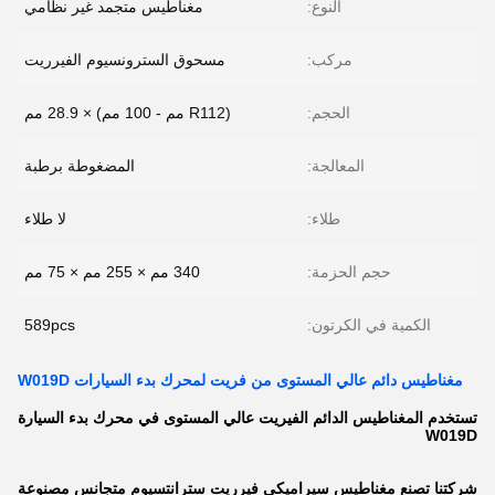
النوع:
مغناطيس متجمد غير نظامي
مركب:
مسحوق السترونسيوم الفيرريت
الحجم:
(R112 مم - 100 مم) × 28.9 مم
المعالجة:
المضغوطة برطبة
طلاء:
لا طلاء
حجم الحزمة:
340 مم × 255 مم × 75 مم
الكمية في الكرتون:
589pcs
مغناطيس دائم عالي المستوى من فريت لمحرك بدء السيارات W019D
تستخدم المغناطيس الدائم الفيريت عالي المستوى في محرك بدء السيارة
W019D
شركتنا تصنع مغناطيس سيراميكي فيرريت سترانتسيوم متجانس مصنوعة