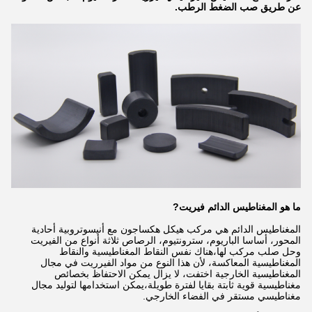
عن طريق صب الضغط الرطب.
ما هو المغناطيس الدائم فيريت
?
المغناطيس الدائم هي مركب هيكل هكساجون مع أنيسوتروبية أحادية
المحور، أساسا الباريوم، سترونتيوم، الرصاص ثلاثة أنواع من الفيريت
وحل صلب مركب لها،هناك نفس النقاط المغناطيسية والنقاط
المغناطيسية المعاكسة، لأن هذا النوع من مواد الفيرريت في مجال
المغناطيسية الخارجية اختفت، لا يزال يمكن الاحتفاظ بخصائص
مغناطيسية قوية ثابتة بقايا لفترة طويلة،يمكن استخدامها لتوليد مجال
مغناطيسي مستقر في الفضاء الخارجي.