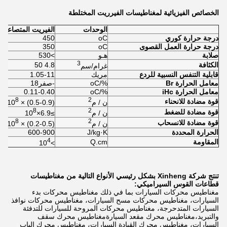
الخصائص الفيزيائية لمغناطيسات الفيرريت المختلطة
الوحدات
الفيريت المتصاعد (
درجة حرارة كوري
oC
450
درجة حرارة العمل القصوى
oC
350
صلابة
هـو
>530
3
الكثافة
4.8 50
غرام/سم
قابلية التنفس النسبية للردع
مريك
1.05-11
معامل الحرارة Br
%/oC
-صفر18
معامل الحرارة iHc
%/oC
0.11-0.40
8
2
قوة مضادة للانحناء
ن / م
(0.5-0.9) × 10
8
2
قوة مضادة للضغط
ن / م
≥6.9×10
8
2
قوة مضادة للانسحاب
ن / م
(0.2-0.5) × 10
الحرارة المحددة
J/kg·K
600-900
4
المقاومة
Q.cm
>10
تنتج شركة Xinheng بشكل رئيسي الأنواع التالية من مغناطيسات
قطاعات القوس السيراميكي:
مغناطيس محركات السيارات بما في ذلك مغناطيس محركات بدء
السيارات، مغناطيس محركات مسح السيارات، مغناطيس محركات نوافذ
السيارات المتدحرجة، مغناطيس محركات المروحة للسيارات للتدفئة
والتبريد،مغناطيس محرك مقعد السيارةمغناطيس محرك سقف
السيارات، مغناطيس محرك القيادة السيارات، مغناطيس محرك الباب