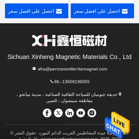
في درجة حرارة عالية بكثافة
Automotive and Window
احصل على افضل سعر
احصل على افضل سعر
نسبية عالية لمحركات
Motors
السيارات
Sichuan Xinheng Magnetic Materials Co., Ltd
afra@permanentferritemagnet.com
86--13658196055
حديقة جيوميان للسياحة الثقافية الصناعية ، مدينة ميانجو ،
مقاطعة سيتشوان ، الصين
الصين نوعية جيدة المغناطيس الفريت الدائم المورد. حقوق النشر ©