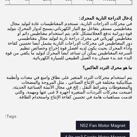
إدخال الدراجة النارية
المحرك:
في محركات الدراجات النارية، تستخدم المغناطيسات عادة لتوليد مجال
مغناطيسي مستقر يتفاعل مع التيار الكهربائي،يسمح لدوار المحرك بتوليد
قوة دورانية تدفع العجلاتبشكل عام، يتم استخدام مغناطيس دائم أو
مغناطيس كهربائي في محرك دراجة نارية لتوليد مجال مغناطيسي.
دور المغناطيس في محركات الدراجات النارية يشمل أيضا تحسين كفاءة
وأداء المحرك بحيث يكون لديه أفضل قوة إخراج وخصائص تنظيم
السرعة.المغناطيس يمكن أن تساعد أيضا المحرك لتوليد ما يكفي من قوة
البدء عند بدء ضمان بدء العمل الطبيعي للسيارة الكهربائية.
ما هو محرك التردد العاكس؟
يتم استخدام محركات التردد المتغير على نطاق واسع في معدات وأنظمة
ميكانيكية مختلفة في الإنتاج الصناعي ، مثل المروحة والمضخات
والمضغوطات وشرائط النقل ، إلخ.في مجال الأتمتة الصناعية الحديثة،
أصبحت محركات الترددات المتغيرة أجهزة لا غنى عنها ومهمة، والتي
قدمت مساهمات هامة في تحسين كفاءة الإنتاج واستخدام الطاقة.
Tags:
N52 Fan Motor Magnet