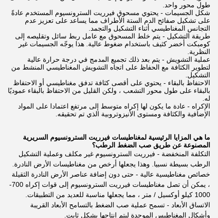
طول محور واحد.
شكل الجسيمات - يحتوي مسحوق فيرريت السترونسيوم المستخدم عادةً
على تشكيل صفائح الدم الستة الأطراف مما يساعد على تعزيز عدم
التجانس المغناطيسي أثناء التشكيل والتجمد.
طريقة التشكيل - يتم خلط المسحوق مع عامل ربط سائل وتقليصه إلى
كومبكت أخضر كثيف باستخدام ضغوط عالية. هذا يوجّه الجسيمات غير
النظرية.
عملية التشويش - يتم بعد ذلك تجميع المدمج في درجة حرارة عالية
لتطوير الكثافة مع الحفاظ على اتجاه التشويش المغناطيسي المنشط من
التشكيل.
الاحتفاظ بالبقاء - يحتوي على أقصى كثافة تدفق مغناطيسي أو الاحتفاظ
بالبقاء على طول محور التشعب ، ولكن القليل من الاحتفاظ بالبقاء عموديًا
له.
الإكراه - عادة ما يكون لها إكراه متوسط إلى مرتفع اعتمادا على المواد
الإضافية والكثافة ومستوى الأنيزوتروبية الذي تم تحقيقه.
ما هي المزايا الرئيسية لمغناطيسات فيرريت السترونسيوم السريرية
المصنوعة عن طريق صب الضغط الرطب؟
التكلفة المنخفضة - فيرريت السترونسيوم غير مكلف وعملية التشكيل
الرطب بسيطة نسبيا. وهذا يجعلها أرخص من مغناطيسات الأرض النادرة.
خصائص مغناطيسية عالية - حتى دون إضافة عناصر الأرض النادرة الثقيلة
، يمكن أن تصل مغناطيسات فيرريت السترونسيوم إلى قوات إكراه 700-
1000 كيلو أوكسيل / متر ، مما يجعلها مناسبة للعديد من التطبيقات.
الاتساق الأبعاد - تسمح عملية صب الضغط بالتسامح الأبعاد القريبة
وأشكال المغناطيس الموحدة ليتم إنتاجها بشكل ثابت.