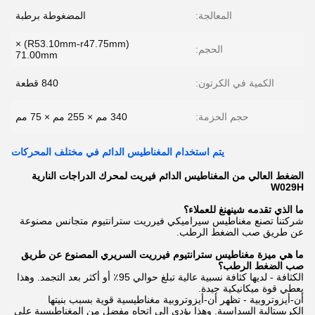
المعالجة:
المضغوطة برطبة
(R53.10mm-r47.75mm) ×
الحجم:
71.00mm
الكمية في الكرتون:
840 قطعة
حجم الحزمة:
340 مم × 255 مم × 75 مم
يتم استخدام المغناطيس الدائم في مختلف المحركات
الضغط العالي من المغناطيس الدائم فيريت لمحرك الدراجات النارية
W029H
ما الذي تقدمه شينهنغ للعملاء؟
شركتنا تصنع مغناطيس سيراميكي فيرريت سترانتيوم متجانس مصنوعة
عن طريق صب الضغط الرطب.
ما هي ميزة مغناطيس سترانتيوم فيرريت السريري المصنوع عن طريق
صب الضغط الرطب؟
الكثافة - لديها كثافة نسبية عالية تبلغ حوالي 95٪ أو أكثر بعد التجمد. وهذا
يعطي قوة ميكانيكية جيدة.
أن-أيزوتروبية - تظهر أن-أيزوتروبية مغناطيسية قوية بسبب بنيتها
الكريستالية السداسية. وهذا يؤدي إلى اتجاه مفضل من المغناطيسية على