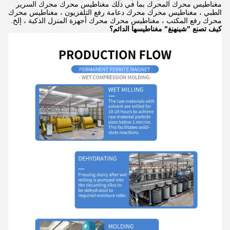
مغناطيس محرك المحرك بما في ذلك مغناطيس محرك محرك السرير
الطبي ، مغناطيس محرك محرك دعامة رفع التلفزيون ، مغناطيس محرك
محرك رفع المكتب ، مغناطيس محرك محرك أجهزة المنزل الذكية ، إلخ.
كيف تصنع "شينهنغ" مغناطيسها الدائم؟