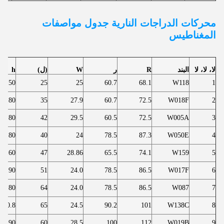
محركات الدراجات النارية
جدول مواصفات
المغناطيس
لا، لا، لا
البند
R
ر
W
(ل)
h
7.50
25
25
60.7
68.1
W118
1
11.80
35
27.9
60.7
72.5
W018F
2
11.80
42
29.5
60.5
72.5
W005A
3
8.80
40
24
78.5
87.3
W050E
4
8.60
47
28.86
65.5
74.1
W159
5
7.90
51
24.0
78.5
86.5
W017F
6
7.80
64
24.0
78.5
86.5
W087
7
10.8
65
24.5
90.2
101
W138C
8
11.90
60
28.5
100
112
W019B
9