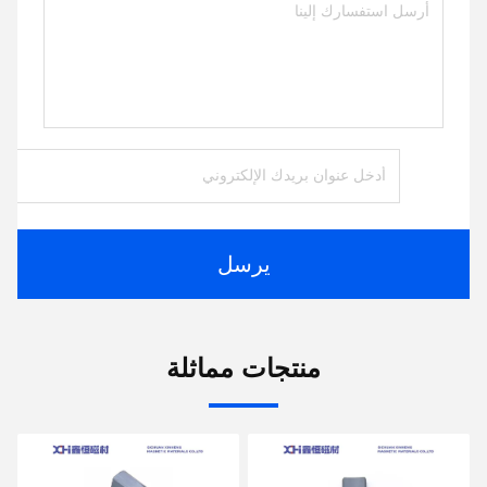
يرسل
منتجات مماثلة