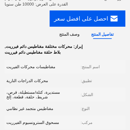
القدرة على العرض: 10000 طن سنويا
احصل على افضل سعر
تفاصيل المنتج
وصف المنتج
إبراز:
محركات مختلفة مغناطيس دائم فيرريت
,
بلاط حلقة مغناطيس دائم فيرريت
اسم المنتج:
مغناطيسات محركات الفيريت
تطبيق:
محركات الدراجات النارية
مستديرة، كتلة/مستطيلة، قرص،
الشكل:
شريط، حلقة، قطعة، إلخ
النوع:
مغناطيس متجمد غير نظامي
مركب:
مسحوق السترونسيوم الفيرريت