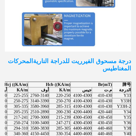
درجة مسحوق الفيرريت للدراجة النارية
المحركات
المغناطيس
Hcj ((KA/m)
Hcb ((KA/m)
Br(mT)
牌号
الدرجة
م.ت
جيس
KA/m
أوف
KA/m
أوف
3200
225-255
2760-3140
220-250
4100-4300
410-430
Y33
3450
250-275
3140-3390
250-270
4100-4300
410-430
Y33H
4200
305-335
3580-3960
285-315
4100-4300
410-430
Y33H-2
2950
205-235
2510-2890
200-230
4200-4400
420-440
Y34
3030
217-241
2700-3000
215-239
4300-4500
430-450
Y35
3440
250-274
3100-3400
247-271
4300-4500
430-450
Y36
3890
294-310
3580-3830
285-305
4400-4600
440-460
Y38
4520
340-360
4150-4450
330-354
4400-4600
440-460
Y40