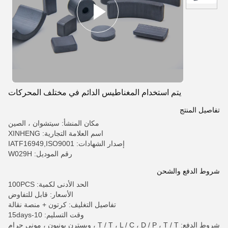
يتم استخدام المغناطيس الدائم في مختلف المحركات
تفاصيل المنتج
مكان المنشأ: سيتشوان ، الصين
اسم العلامة التجارية: XINHENG
إصدار الشهادات: IATF16949,ISO9001
رقم الموديل: W029H
شروط الدفع والشحن
الحد الأدنى لكمية: 100PCS
الأسعار: قابل للتفاوض
تفاصيل التغليف: كرتون + منصة نقالة
وقت التسليم: 10-15days
شروط الدفع: T / T ، L / C ، D / P ، T / T ، ويسترن يونيون ، موني جرام