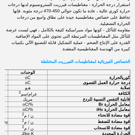
استقرار درجة الحرارة - مغناطيسات فيرريت السترونسيوم لديها درجات
حرارة كوري عالية ، عادة ما تكون حوالي 450-470 درجة مئوية. فإنها
تحافظ على خصائص مغناطيسية جيدة على نطاق واسع من درجات
الحرارة التشغيلية.
مقاومة للتآكل - كونها مواد سيراميكية كثيفة بالكامل ، فهي ليست عرضة
للتآكل مثل المغناطيسات المرتبطة التي تحتوي على المواد الإضافية.
القدرة على الإنتاج الضخم - عملية التشكيل قابلة للتصنيع الآلي بكميات
كبيرة من الهندسة المغناطيسية المعقدة.
الخصائص الفيزيائية لمغناطيسات الفيرريت المختلطة
الوحدات
كوري
الحرارة
oC
درجة حرارة العمل القصوى
oC
صلابة
هـو
3
الكثافة
غرام/سم
قابلية التنفس النسبية للردع
مريك
معامل الحرارة Br
%/oC
معامل الحرارة iHc
%/oC
2
قوة مضادة للانحناء
ن / م
2
قوة مضادة للضغط
ن / م
≥6.9×10
2
قوة مضادة للانسحاب
ن / م
الحرارة المحددة
J/kg·K