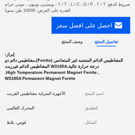
شروط الدفع: T / T ، L / C ، D / P ، T / T ، ويسترن يونيون ، موني جرام
القدرة على العرض: 10000 طن سنويا
احصل على افضل سعر
تفاصيل المنتج
وصف المنتج
إبراز:
المغناطيس الدائم المتجمد غير المتجانس (Ferrite),مغناطيس دائم ذو
درجة حرارة عالية,W3185A المغناطيس الدائم فيرريت
,
High Temperature Permanent Magnet Ferrite
,
W3185A Permanent Magnet Ferrite
اسم المنتج:
الأجهزة المنزلية مغناطيس الفريت
التطبيق:
المحرك العالمي
الشكل:
قوس، بلاط