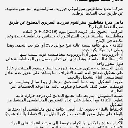
شركتنا تصنع مغناطيس سيراميكي فيرريت سترانتسيوم متجانس مصنوعة
عن طريق صب الضغط الرطب.
ما هي ميزة مغناطيس سترانتيوم فيرريت السريري المصنوع عن طريق
صب الضغط الرطب؟
التركيب - يحتوي على فريت السترانتيوم (SrFe12O19) كمادة
مغناطيسية أساسية. فريت السترانتيوم له خصائص مغناطيسية جيدة وغير
مكلفة في الإنتاج.
الكثافة - لديها كثافة نسبية عالية تبلغ حوالي 95٪ أو أكثر بعد التجمد. وهذا
يعطي قوة ميكانيكية جيدة.
أن-أيزوتروبية - تظهر أن-أيزوتروبية مغناطيسية قوية بسبب بنيتها
الكريستالية السداسية. وهذا يؤدي إلى اتجاه مفضل من المغناطيسية على
طول محور واحد.
شكل الجسيمات - يحتوي مسحوق فيرريت السترونسيوم المستخدم عادةً
على تشكيل صفائح الدم الستة الأطراف مما يساعد على تعزيز عدم تعادل
المغناطيسي أثناء التشكيل والتجمد.
طريقة التشكيل - يتم خلط المسحوق مع عامل ربط سائل وتقليصه إلى
كومبكت أخضر كثيف باستخدام ضغوط عالية. هذا يوجّه الجسيمات غير
النظرية.
عملية التشويش - يتم بعد ذلك تجميع المدمج في درجة حرارة عالية
لتطوير الكثافة مع الحفاظ على اتجاه التشويش المغناطيسي المنشط من
التشكيل.
الاحتفاظ بالبقاء - يحتوي على أقصى كثافة تدفق مغناطيسي أو الاحتفاظ
بالبقاء على طول محور التشعب ، ولكن القليل من الاحتفاظ بالبقاء عموديًا
له.
الإكراه - عادة ما يكون لها إكراه متوسط إلى مرتفع اعتمادا على المواد
الإضافية والكثافة ومستوى الأنيزوتروبية الذي تم تحقيقه.