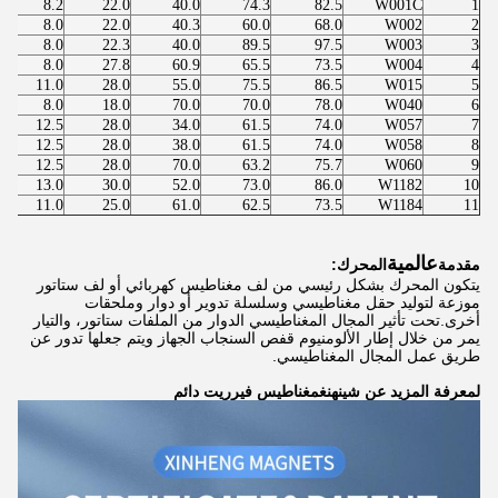
8.2
22.0
40.0
74.3
82.5
W001C
1
8.0
22.0
40.3
60.0
68.0
W002
2
8.0
22.3
40.0
89.5
97.5
W003
3
8.0
27.8
60.9
65.5
73.5
W004
4
11.0
28.0
55.0
75.5
86.5
W015
5
8.0
18.0
70.0
70.0
78.0
W040
6
12.5
28.0
34.0
61.5
74.0
W057
7
12.5
28.0
38.0
61.5
74.0
W058
8
12.5
28.0
70.0
63.2
75.7
W060
9
13.0
30.0
52.0
73.0
86.0
W1182
10
11.0
25.0
61.0
62.5
73.5
W1184
11
عالمية
مقدمة
المحرك:
يتكون المحرك بشكل رئيسي من لف مغناطيس كهربائي أو لف ستاتور
موزعة لتوليد حقل مغناطيسي وسلسلة تدوير أو دوار وملحقات
أخرى.تحت تأثير المجال المغناطيسي الدوار من الملفات ستاتور، والتيار
يمر من خلال إطار الألومنيوم قفص السنجاب الجهاز ويتم جعلها تدور عن
طريق عمل المجال المغناطيسي.
لمعرفة المزيد عن شينهنغ
مغناطيس فيرريت دائم