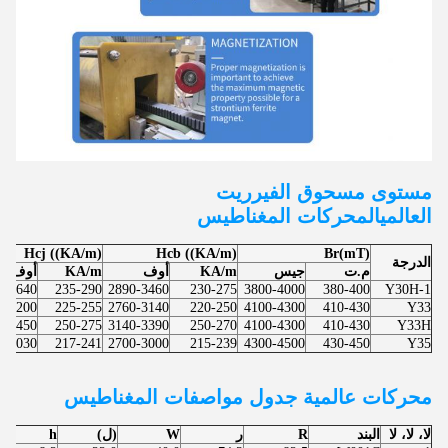
مستوى مسحوق الفيرريت
العالمي
المحركات
المغناطيس
Hcj ((KA/m)
Hcb ((KA/m)
Br(mT)
الدرجة
م.ت
جيس
KA/m
أوف
KA/m
أوف
0-3640
235-290
2890-3460
230-275
3800-4000
380-400
Y30H-1
0-3200
225-255
2760-3140
220-250
4100-4300
410-430
Y33
0-3450
250-275
3140-3390
250-270
4100-4300
410-430
Y33H
0-3030
217-241
2700-3000
215-239
4300-4500
430-450
Y35
محركات عالمية
جدول مواصفات المغناطيس
لا، لا، لا
البند
R
ر
W
(ل)
h