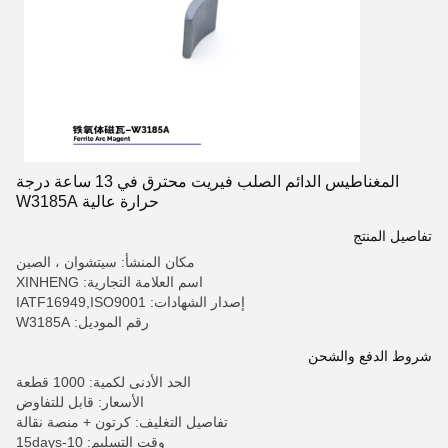
المغناطيس الدائم الصلب فيريت محترق في 13 ساعة درجة
حرارة عالية W3185A
تفاصيل المنتج
مكان المنشأ: سيتشوان ، الصين
اسم العلامة التجارية: XINHENG
إصدار الشهادات: IATF16949,ISO9001
رقم الموديل: W3185A
شروط الدفع والشحن
الحد الأدنى لكمية: 1000 قطعة
الأسعار: قابل للتفاوض
تفاصيل التغليف: كرتون + منصة نقالة
وقت التسليم: 10-15days