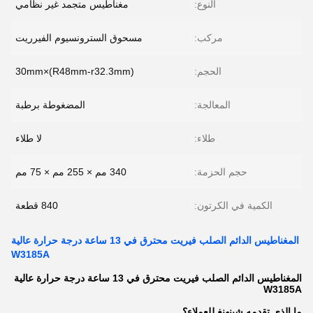
النوع:
مغناطيس متجمد غير نظامي
مركب:
مسحوق السترونسيوم الفيرريت
الحجم:
(R48mm-r32.3mm)×30mm
المعالجة:
المضغوطة برطبة
طلاء:
لا طلاء
حجم الحزمة:
340 مم × 255 مم × 75 مم
الكمية في الكرتون:
840 قطعة
المغناطيس الدائم الصلب فيريت محترق في 13 ساعة درجة حرارة عالية
W3185A
المغناطيس الدائم الصلب فيريت محترق في 13 ساعة درجة حرارة عالية
W3185A
ما الذي تقدمه شينهنغ للعملاء؟