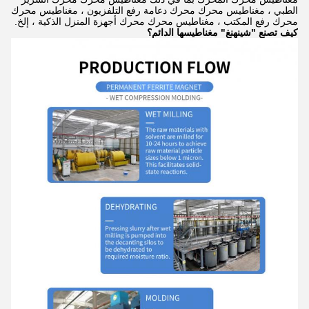
الطبي ، مغناطيس محرك محرك دعامة رفع التلفزيون ، مغناطيس محرك
محرك رفع المكتب ، مغناطيس محرك محرك أجهزة المنزل الذكية ، إلخ.
كيف تصنع "شينهنغ" مغناطيسها الدائم؟