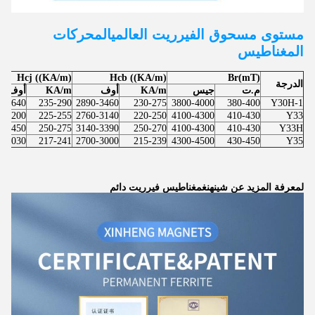
مستوى مسحوق الفيرريت العالمي
المحركات
المغناطيس
Hcj ((KA/m)
Hcb ((KA/m)
Br(mT)
الدرجة
م.ت
جيس
KA/m
أوف
KA/m
أوف
0-3640
235-290
2890-3460
230-275
3800-4000
380-400
Y30H-1
0-3200
225-255
2760-3140
220-250
4100-4300
410-430
Y33
0-3450
250-275
3140-3390
250-270
4100-4300
410-430
Y33H
0-3030
217-241
2700-3000
215-239
4300-4500
430-450
Y35
لمعرفة المزيد عن شينهنغ
مغناطيس فيرريت دائم