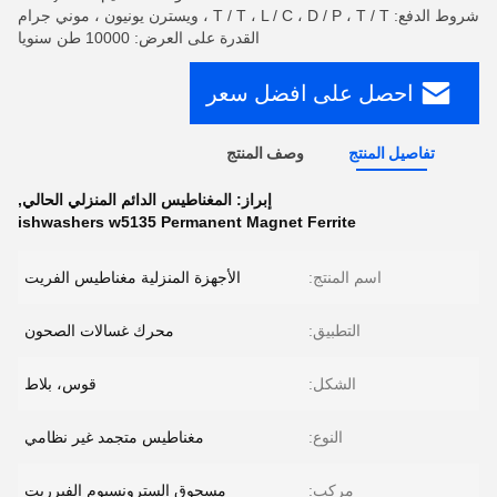
شروط الدفع: T / T ، L / C ، D / P ، T / T ، ويسترن يونيون ، موني جرام
القدرة على العرض: 10000 طن سنويا
احصل على افضل سعر
تفاصيل المنتج
وصف المنتج
إبراز:
المغناطيس الدائم المنزلي الحالي
,
ishwashers w5135 Permanent Magnet Ferrite
اسم المنتج:
الأجهزة المنزلية مغناطيس الفريت
التطبيق:
محرك غسالات الصحون
الشكل:
قوس، بلاط
النوع:
مغناطيس متجمد غير نظامي
مركب:
مسحوق السترونسيوم الفيرريت