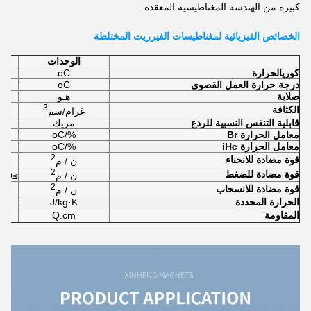
كبيرة من الهندسة المغناطيسية المعقدة.
الخصائص الفيزيائية لمغناطيسات الفيرريت المختلطة
الوحدات
كوري
الحرارة
oC
درجة حرارة العمل القصوى
oC
صلابة
هـو
3
الكثافة
غرام/سم
قابلية التنفس النسبية للردع
مريك
معامل الحرارة Br
%/oC
معامل الحرارة iHc
%/oC
2
قوة مضادة للانحناء
ن / م
2
قوة مضادة للضغط
ن / م
≥6.9×10
2
قوة مضادة للانسحاب
ن / م
الحرارة المحددة
J/kg·K
المقاومة
Q.cm