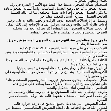
بالماء ومطهر الصحون.
استخدام غسالة الصحون بسيط جدا، فقط ضع الأطباق القذرة في رف
غسالة الصحون، ثم حدد وضع الغسيل المناسب، وابدأ غسالة الصحون.عادة
ما يكون لغسيل الصحون إجراءات غسيل مختلفة، بما في ذلك الغسيل
العادي، الغسيل السريع، غسيل التعقيم وهلم جرا.
وتشمل مزايا غسالات الصحون توفير الوقت والجهد، والقدرة على توفير
أدوات طاولة أكثر نظافة ونظافة، وتوفير المياه. بالإضافة إلى ذلك، يمكن
أن تجعل غسالات الصحون أيضا المطبخ أكثر نظافة،الحد من مشكلة
الصرف الصحي والحطام المقتصرة على حوض المطبخ.
ما هي ميزة مغناطيس سترانتيوم فيرريت السريري المصنوع عن طريق
صب الضغط الرطب؟
التركيب - يحتوي على فريت السترانتيوم (SrFe12O19) كمادة
مغناطيسية أساسية. فريت السترانتيوم له خصائص مغناطيسية جيدة وغير
مكلفة في الإنتاج.
الكثافة - لديها كثافة نسبية عالية تبلغ حوالي 95٪ أو أكثر بعد التجمد. وهذا
يعطي قوة ميكانيكية جيدة.
أن-أيزوتروبية - تظهر أن-أيزوتروبية مغناطيسية قوية بسبب بنيتها
الكريستالية السداسية. وهذا يؤدي إلى اتجاه مفضل من المغناطيسية على
طول محور واحد.
شكل الجسيمات - يحتوي مسحوق فيرريت السترونسيوم المستخدم عادةً
على تشكيل صفائح الدم الستة الأطراف مما يساعد على تعزيز عدم
التجانس المغناطيسي أثناء التشكيل والتجمد.
طريقة التشكيل - يتم خلط المسحوق مع عامل ربط سائل وتقليصه إلى
كومبكت أخضر كثيف باستخدام ضغوط عالية. هذا يوجّه الجسيمات غير
النظرية.
عملية التشويش - يتم بعد ذلك تجميع المدمج في درجة حرارة عالية
لتطوير الكثافة مع الحفاظ على اتجاه التشويش المغناطيسي المنشط من