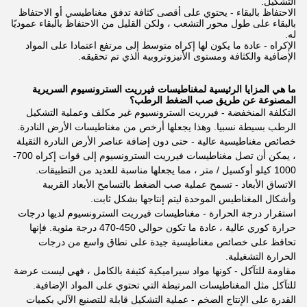
التشكيل.
الاحتفاظ بالبقاء - يحتوي على أقصى كثافة تدفق مغناطيسي أو الاحتفاظ
بالبقاء على طول محور التشعب ، ولكن القليل من الاحتفاظ بالبقاء عموديًا
له.
الإكراه - عادة ما يكون لها إكراه متوسط إلى مرتفع اعتمادا على المواد
الإضافية والكثافة ومستوى الأنيزوتروبية الذي تم تحقيقه.
ما هي المزايا الرئيسية لمغناطيسات فيرريت السترونسيوم السريرية
المصنوعة عن طريق صب الضغط الرطب؟
التكلفة المنخفضة - فيرريت السترونسيوم غير مكلف وعملية التشكيل
الرطب بسيطة نسبيا. وهذا يجعلها أرخص من مغناطيسات الأرض النادرة.
خصائص مغناطيسية عالية - حتى دون إضافة عناصر الأرض النادرة الثقيلة
، يمكن أن تصل مغناطيسات فيرريت السترونسيوم إلى قوات إكراه 700-
1000 كيلو أوكسيل / متر ، مما يجعلها مناسبة للعديد من التطبيقات.
الاتساق الأبعاد - تسمح عملية صب الضغط بالتسامح الأبعاد القريبة
وأشكال المغناطيس الموحدة ليتم إنتاجها بشكل ثابت.
استقرار درجة الحرارة - مغناطيسات فيرريت السترونسيوم لديها درجات
حرارة كوري عالية ، عادة ما تكون حوالي 450-470 درجة مئوية. فإنها
تحافظ على خصائص مغناطيسية جيدة على نطاق واسع من درجات
الحرارة التشغيلية.
مقاومة للتآكل - كونها مواد سيراميكية كثيفة بالكامل ، فهي ليست عرضة
للتآكل مثل المغناطيسات المرتبطة التي تحتوي على المواد الإضافية.
القدرة على الإنتاج الضخم - عملية التشكيل قابلة للتصنيع الآلي بكميات