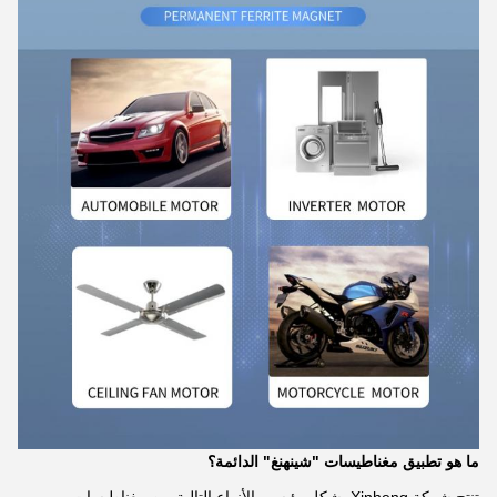
ما هو تطبيق مغناطيسات "شينهنغ" الدائمة؟
تنتج شركة Xinheng بشكل رئيسي الأنواع التالية من مغناطيسات