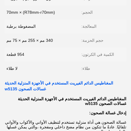
الحجم:
(R78mm-r70mm) × 70mm
المعالجة:
المضغوطة برطبة
حجم الحزمة:
340 مم × 255 مم × 75 مم
الكمية في الكرتون:
954 قطعة
طلاء:
لا طلاء
المغناطيس الدائم الفيريت المستخدم في الأجهزة المنزلية الحديثة
غسالات الصحون w5135
المغناطيس الدائم الفيريت المستخدم في الأجهزة المنزلية الحديثة
غسالات الصحون w5135
إدخال غسالة الصحون:
غسالة الصحون هي أداة منزلية تستخدم لتنظيف الأواني والأكواب والأواني
تلقائيًا. عادةً ما تتكون من نظام مضخ داخلي ومفجرة ،والتي يمكن غسلها