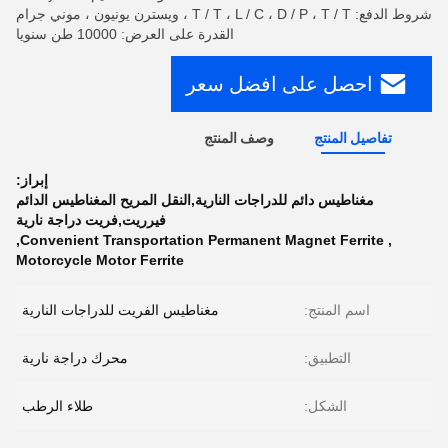
شروط الدفع: T / T ، L / C ، D / P ، T / T ، ويسترن يونيون ، موني جرام
القدرة على العرض: 10000 طن سنويا
احصل على افضل سعر
تفاصيل المنتج
وصف المنتج
إبراز:
مغناطيس دائم للدراجات النارية,النقل المريح المغناطيس الدائم
فيرريت,فريت دراجة نارية
,
Convenient Transportation Permanent Magnet Ferrite
,
Motorcycle Motor Ferrite
اسم المنتج:
مغناطيس الفريت للدراجات النارية
التطبيق:
محرك دراجة نارية
الشكل:
طلاء الرطب