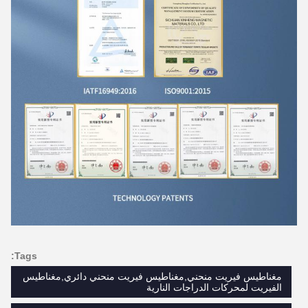
Tags:
مغناطيس فيريت منحني,مغناطيس فيريت منحني دائري,مغناطيس
الفيريت لمحركات الدراجات النارية