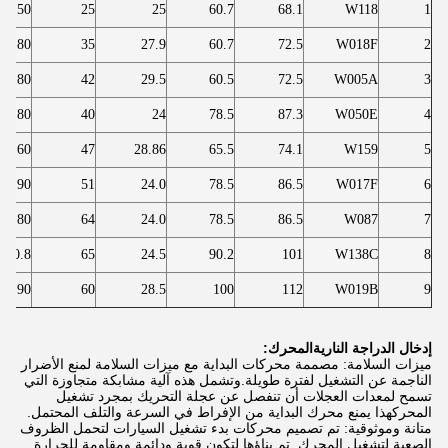
7.50
25
25
60.7
68.1
W118
1
11.80
35
27.9
60.7
72.5
W018F
2
11.80
42
29.5
60.5
72.5
W005A
3
8.80
40
24
78.5
87.3
W050E
4
8.60
47
28.86
65.5
74.1
W159
5
7.90
51
24.0
78.5
86.5
W017F
6
7.80
64
24.0
78.5
86.5
W087
7
10.8
65
24.5
90.2
101
W138C
8
11.90
60
28.5
100
112
W019B
9
إدخال الدراجة النارية
المحرك:
ميزات السلامة: مصممة محركات البداية مع ميزات السلامة لمنع الأضرار
الناجمة عن التشغيل لفترة طويلة.وتشمل هذه آلية مشابكة متجاوزة التي
تسمح لمعدات العجلات أن تنفصل عن عجلة التحريك بمجرد تشغيل
المحركهذا يمنع محرك البداية من الإفراط في السرعة والتلف المحتمل.
متانة وموثوقية: تم تصميم محركات بدء تشغيل السيارات لتحمل الظروف
الصعبة لتشغيل المحرك. تم بناؤها لتكون قوية ودائمة ومقاومة للحرارة