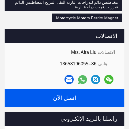
مغناطيس دائم للدراجات النارية,النقل المريح المغناطيس الدائم
فيرريت,فريت دراجة نارية
Motorcycle Motors Ferrite Magnet
الاتصالات
الاتصالات:
Mrs. Afra Liu
هاتف:
86--13658196055
اتصل الآن
راسلنا بالبريد الإلكتروني