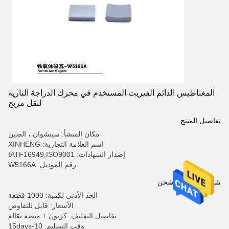
المغناطيس الدائم الفيريت المستخدم في محرك الدراجة النارية
لنقل مريح
تفاصيل المنتج
مكان المنشأ: سيتشوان ، الصين
اسم العلامة التجارية: XINHENG
إصدار الشهادات: IATF16949,ISO9001
رقم الموديل: W5166A
شروط الدفع والشحن
الحد الأدنى لكمية: 1000 قطعة
الأسعار: قابل للتفاوض
تفاصيل التغليف: كرتون + منصة نقالة
وقت التسليم: 10-15days