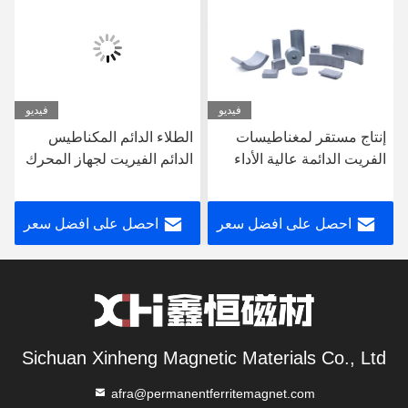
فيديو
فيديو
إنتاج مستقر لمغناطيسات
الطلاء الدائم المكناطيس
الفريت الدائمة عالية الأداء
الدائم الفيريت لجهاز المحرك
في محركات بدء تشغيل
بدء الدراجة النارية 340mm ×
الدراجات النارية
255mm × 75mm حجم
احصل على افضل سعر
احصل على افضل سعر
الحزمة
Sichuan Xinheng Magnetic Materials Co., Ltd
afra@permanentferritemagnet.com