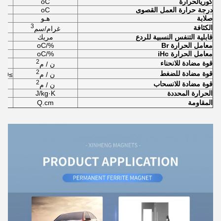
كوري
الحرارة
oC
درجة حرارة العمل القصوى
oC
صلابة
هـو
3
الكثافة
غرام/سم
قابلية التنفس النسبية للردع
مريك
معامل الحرارة Br
%/oC
معامل الحرارة iHc
%/oC
2
قوة مضادة للانحناء
ن / م
2
قوة مضادة للضغط
ن / م
≥6.9×10
2
قوة مضادة للانسحاب
ن / م
الحرارة المحددة
J/kg·K
المقاومة
Q.cm