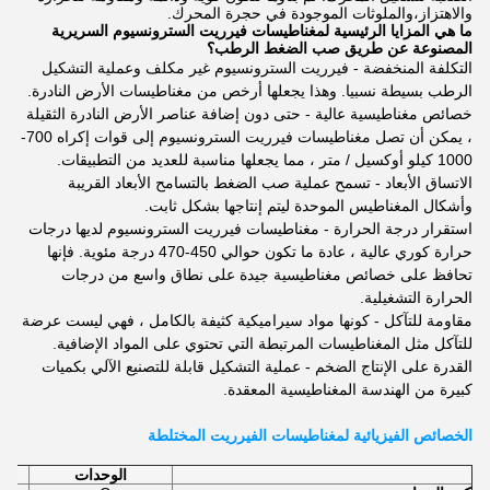
والاهتزاز،والملوثات الموجودة في حجرة المحرك.
ما هي المزايا الرئيسية لمغناطيسات فيرريت السترونسيوم السريرية
المصنوعة عن طريق صب الضغط الرطب؟
التكلفة المنخفضة - فيرريت السترونسيوم غير مكلف وعملية التشكيل
الرطب بسيطة نسبيا. وهذا يجعلها أرخص من مغناطيسات الأرض النادرة.
خصائص مغناطيسية عالية - حتى دون إضافة عناصر الأرض النادرة الثقيلة
، يمكن أن تصل مغناطيسات فيرريت السترونسيوم إلى قوات إكراه 700-
1000 كيلو أوكسيل / متر ، مما يجعلها مناسبة للعديد من التطبيقات.
الاتساق الأبعاد - تسمح عملية صب الضغط بالتسامح الأبعاد القريبة
وأشكال المغناطيس الموحدة ليتم إنتاجها بشكل ثابت.
استقرار درجة الحرارة - مغناطيسات فيرريت السترونسيوم لديها درجات
حرارة كوري عالية ، عادة ما تكون حوالي 450-470 درجة مئوية. فإنها
تحافظ على خصائص مغناطيسية جيدة على نطاق واسع من درجات
الحرارة التشغيلية.
مقاومة للتآكل - كونها مواد سيراميكية كثيفة بالكامل ، فهي ليست عرضة
للتآكل مثل المغناطيسات المرتبطة التي تحتوي على المواد الإضافية.
القدرة على الإنتاج الضخم - عملية التشكيل قابلة للتصنيع الآلي بكميات
كبيرة من الهندسة المغناطيسية المعقدة.
الخصائص الفيزيائية لمغناطيسات الفيرريت المختلطة
الوحدات