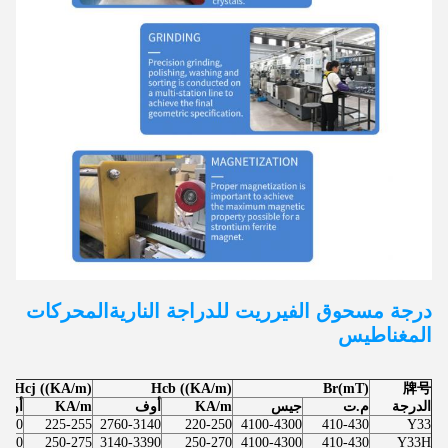
درجة مسحوق الفيرريت للدراجة النارية
المحركات
المغناطيس
Hcj ((KA/m)
Hcb ((KA/m)
Br(mT)
牌号
الدرجة
م.ت
جيس
KA/m
أوف
KA/m
أوف
3200
225-255
2760-3140
220-250
4100-4300
410-430
Y33
3450
250-275
3140-3390
250-270
4100-4300
410-430
Y33H