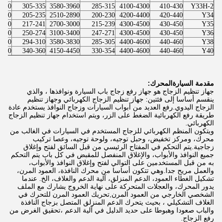
4200
305-335
3580-3960
285-315
4100-4300
410-430
Y33H-2
2950
205-235
2510-2890
200-230
4200-4400
420-440
Y34
3030
217-241
2700-3000
215-239
4300-4500
430-450
Y35
3440
250-274
3100-3400
247-271
4300-4500
430-450
Y36
3890
294-310
3580-3830
285-305
4400-4600
440-460
Y38
4520
340-360
4150-4450
330-354
4400-4600
440-460
Y40
مقدمة السيارة
المحرك:
جهاز تنظيم الزجاج هو جهاز رفع زجاج باب السيارة ونوافذها ، والذي
ينقسم أساسا إلى فئتين: جهاز تنظيم الزجاج الكهربائي وجهاز تنظيم
الزجاج اليدوي.رفع العديد من أبواب السيارات وزجاج النوافذ يستخدم عادة
طريقة رفع الكهربائية الضغط على الزر، ويتم استخدام جهاز تنظيم الزجاج
الكهربائي.
ويتكون المنظم الكهربائي للزجاج المستخدم في السيارات في الغالب من
محرك، ومركز تخفيض، وحبل توجيه، ولوحة توجيه، وعصا تركيب
زجاجية.يتم التحكم في المفتاح الرئيسي من قبل السائق لفتح وإغلاق
جميع النوافذ والأبواب، والإغلاق المنفصل للمقبض في كل باب يتم التحكم
به من قبل المستخدمين على التوالي لفتح وإغلاق النوافذ والأبواب،
والعمل مريح جدا.وهي تتكون أساسا من محرك النافذة، العمود المرن،
تشكيل الغطاء العمود، الدعم المنزلق، آلية الدعم والغلاف، الخ. عندما
يدور المحرك، والعجلات المتحركة على نهاية الخروج يشارك مع الملف
الشخصي الخارجي من العمود المرن,تحريك العمود المرن للتحرك في
الغلاف التشكيلي ، بحيث يتحرك الدعم المنزلق المتصل بزجاج النافذة
والباب صعودا وهبوطا على حديد الدليل في آلية الدعم ،تحقيق الغرض من
رفع الزجاج.