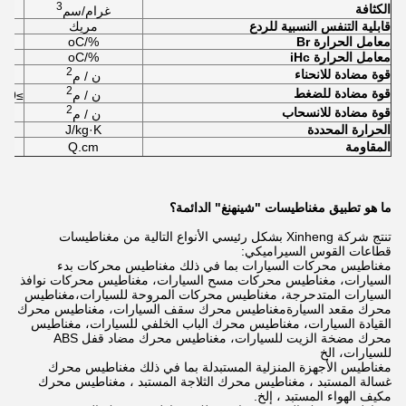
3
الكثافة
غرام/سم
قابلية التنفس النسبية للردع
مريك
معامل الحرارة Br
%/oC
معامل الحرارة iHc
%/oC
2
قوة مضادة للانحناء
ن / م
2
قوة مضادة للضغط
ن / م
≥6.9×10
2
قوة مضادة للانسحاب
ن / م
الحرارة المحددة
J/kg·K
المقاومة
Q.cm
ما هو تطبيق مغناطيسات "شينهنغ" الدائمة؟
تنتج شركة Xinheng بشكل رئيسي الأنواع التالية من مغناطيسات
قطاعات القوس السيراميكي:
مغناطيس محركات السيارات بما في ذلك مغناطيس محركات بدء
السيارات، مغناطيس محركات مسح السيارات، مغناطيس محركات نوافذ
السيارات المتدحرجة، مغناطيس محركات المروحة للسيارات،مغناطيس
محرك مقعد السيارةمغناطيس محرك سقف السيارات، مغناطيس محرك
القيادة السيارات، مغناطيس محرك الباب الخلفي للسيارات، مغناطيس
محرك مضخة الزيت للسيارات، مغناطيس محرك مضاد قفل ABS
للسيارات، الخ
مغناطيس الأجهزة المنزلية المستبدلة بما في ذلك مغناطيس محرك
غسالة المستبد ، مغناطيس محرك الثلاجة المستبد ، مغناطيس محرك
مكيف الهواء المستبد ، إلخ.