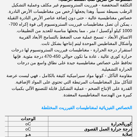
التكلفة المنخفضة - فيرريت السترونسيوم غير مكلف وعملية التشكيل
الرطب بسيطة نسبياً. وهذا يجعلها أرخص من مغناطيسات الأرض النادرة.
خصائص مغناطيسية عالية - حتى دون إضافة عناصر الأرض النادرة الثقيلة
، يمكن أن تصل مغناطيسات فيرريت السترونسيوم إلى قوة إكراه 700-
1000 كيلو أوكسيل / متر ، مما يجعلها مناسبة للعديد من التطبيقات.
الاتساق الأبعاد - تسمح عملية صب الضغط بالتسامح الأبعاد القريبة
وأشكال المغناطيس الموحدة ليتم إنتاجها بشكل ثابت.
استقرار درجة الحرارة - مغناطيسات فيرريت السترونسيوم لها درجات
حرارة كوري عالية ، عادة ما تكون حوالي 450-470 درجة مئوية. فإنها
تحافظ على خصائص مغناطيسية جيدة على نطاق واسع من درجات
الحرارة التشغيلية.
مقاومة التآكل - كونها مواد سيراميكية كثيفة بالكامل ، فهي ليست عرضة
للتآكل مثل المغناطيسات المرتبطة التي تحتوي على المواد الإضافية.
القدرة على الإنتاج الضخم - عملية التشكيل قابلة للتصنيع الآلي بكميات
كبيرة من الهندسة المغناطيسية المعقدة.
الخصائص الفيزيائية لمغناطيسات الفيرريت المختلطة
الوحدات
كوري
الحرارة
oC
درجة حرارة العمل القصوى
oC
صلابة
هـو