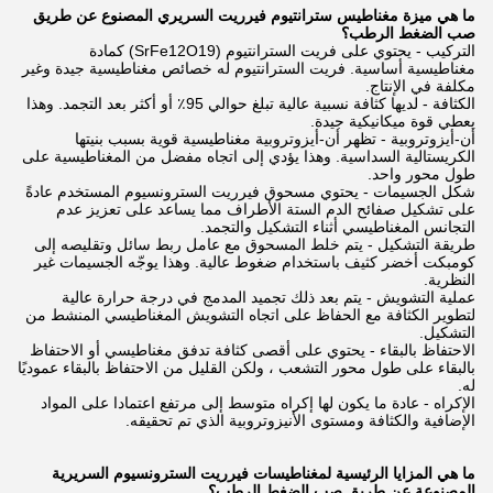
ما هي ميزة مغناطيس سترانتيوم فيرريت السريري المصنوع عن طريق
صب الضغط الرطب؟
التركيب - يحتوي على فريت السترانتيوم (SrFe12O19) كمادة
مغناطيسية أساسية. فريت السترانتيوم له خصائص مغناطيسية جيدة وغير
مكلفة في الإنتاج.
الكثافة - لديها كثافة نسبية عالية تبلغ حوالي 95٪ أو أكثر بعد التجمد. وهذا
يعطي قوة ميكانيكية جيدة.
أن-أيزوتروبية - تظهر أن-أيزوتروبية مغناطيسية قوية بسبب بنيتها
الكريستالية السداسية. وهذا يؤدي إلى اتجاه مفضل من المغناطيسية على
طول محور واحد.
شكل الجسيمات - يحتوي مسحوق فيرريت السترونسيوم المستخدم عادةً
على تشكيل صفائح الدم الستة الأطراف مما يساعد على تعزيز عدم
التجانس المغناطيسي أثناء التشكيل والتجمد.
طريقة التشكيل - يتم خلط المسحوق مع عامل ربط سائل وتقليصه إلى
كومبكت أخضر كثيف باستخدام ضغوط عالية. وهذا يوجّه الجسيمات غير
النظرية.
عملية التشويش - يتم بعد ذلك تجميد المدمج في درجة حرارة عالية
لتطوير الكثافة مع الحفاظ على اتجاه التشويش المغناطيسي المنشط من
التشكيل.
الاحتفاظ بالبقاء - يحتوي على أقصى كثافة تدفق مغناطيسي أو الاحتفاظ
بالبقاء على طول محور التشعب ، ولكن القليل من الاحتفاظ بالبقاء عموديًا
له.
الإكراه - عادة ما يكون لها إكراه متوسط إلى مرتفع اعتمادا على المواد
الإضافية والكثافة ومستوى الأنيزوتروبية الذي تم تحقيقه.
ما هي المزايا الرئيسية لمغناطيسات فيرريت السترونسيوم السريرية
المصنوعة عن طريق صب الضغط الرطب؟