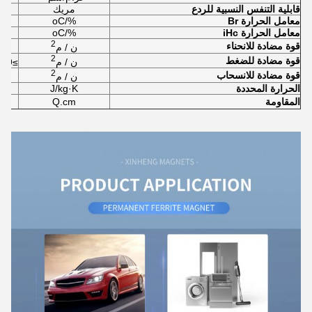
قابلية التنفس النسبية للردع
مريك
معامل الحرارة Br
%/oC
معامل الحرارة iHc
%/oC
2
قوة مضادة للانحناء
ن / م
2
قوة مضادة للضغط
ن / م
≥6.9×10
2
قوة مضادة للانسحاب
ن / م
الحرارة المحددة
J/kg·K
المقاومة
Q.cm