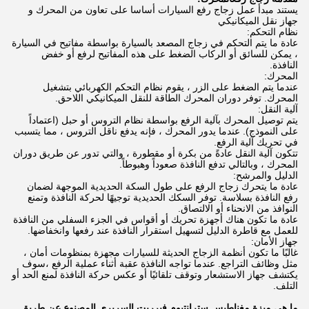
يستند مبدأ عمل زجاج رفع السيارات أساسا على تعاون من المحرك و
جهاز نقل الميكانيكي
نظام التحكم:
عادة ما يتم التحكم في زجاج المصعد بالسيارة بواسطة مفاتيح في السيارة
، يمكن للسائق أو الركاب الضغط على هذه المفاتيح لرفع أو خفض
النافذة.
المحرك:
عندما يتم الضغط على الزر ، يقوم نظام التحكم الكهربائي بتشغيل
المحرك. توفر دوران المحرك الطاقة للنقل الميكانيكي اللاحق.
آلية النقل:
يتم توصيل المحرك بآلية الرفع بواسطة نظام التروس أو حبل (اعتماداً
على النموذج). عندما يدور المحرك ، فإنه يدفع ناقل التروس ، مما يتسبب
في تحريك آلية الرفع.
تتكون آلية النقل عادةً من بكرة أو مقطورة ، والتي تدور عن طريق دوران
المحرك ، وبالتالي تدفع النافذة صعوداً وهبوطاً.
الدليل والمرشح:
عادة ما يتحرك زجاج الرفع على طول السكة الحديدية الموجهة لضمان
رفع النافذة بسلاسة. توفر السكك الحديدية توجيهًا لحركة النافذة وتمنع
النوافذ من الانحناء أو الالتصاق.
عادة ما تكون هناك أجهزة تحريك أو أقواس في الجزء السفلي من النافذة
للعمل مع قاطرة الدليل لتسهيل استقرار النافذة عند رفعها وانخفاضها.
جهاز الأمان:
غالبًا ما تكون أنظمة الزجاج الحديثة للسيارات مجهزة بمنظومات أمان ،
مثل وظائف التراجع. عندما تواجه النافذة عقبة أثناء عملية الرفع ،سوف
يكتشف جهاز الاستشعار وتوقف تلقائيًا أو عكس حركة النافذة لمنع الحد أو
التلف.
ما هي ميزة مغناطيس سترانتيوم فيرريت السريري المصنوع عن طريق