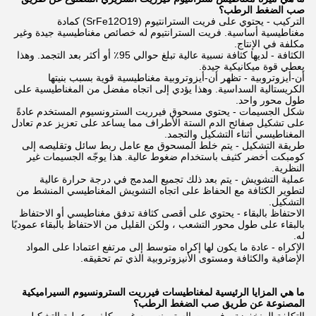
صب الضغط الرطب؟
التركيب - يحتوي على فريت السترانتيوم (SrFe12O19) كمادة
مغناطيسية أساسية. فريت السترانتيوم له خصائص مغناطيسية جيدة وغير
مكلفة في الإنتاج.
الكثافة - لديها كثافة نسبية عالية تبلغ حوالي 95٪ أو أكثر بعد التجمد. وهذا
يعطي قوة ميكانيكية جيدة.
أن-أيزوتروبية - تظهر أن-أيزوتروبية مغناطيسية قوية بسبب بنيتها
الكريستالية السداسية. وهذا يؤدي إلى اتجاه مفضل من المغناطيسية على
طول محور واحد.
شكل الجسيمات - يحتوي مسحوق فيرريت السترونسيوم المستخدم عادةً
على تشكيل صفائح الدم الستة الأطراف مما يساعد على تعزيز عدم تعادل
المغناطيسي أثناء التشكيل والتجمد.
طريقة التشكيل - يتم خلط المسحوق مع عامل ربط سائل وتقليصه إلى
كومبكت أخضر كثيف باستخدام ضغوط عالية. هذا يوجّه الجسيمات غير
النظرية.
عملية التشويش - يتم بعد ذلك تجميع المدمج في درجة حرارة عالية
لتطوير الكثافة مع الحفاظ على اتجاه التشويش المغناطيسي المنشط من
التشكيل.
الاحتفاظ بالبقاء - يحتوي على أقصى كثافة تدفق مغناطيسي أو الاحتفاظ
بالبقاء على طول محور التشعب ، ولكن القليل من الاحتفاظ بالبقاء عموديًا
له.
الإكراه - عادة ما يكون لها إكراه متوسط إلى مرتفع اعتمادا على المواد
الإضافية والكثافة ومستوى الأنيزوتروبية الذي تم تحقيقه.
ما هي المزايا الرئيسية لمغناطيسات فيرريت السترونسيوم السيراميكية
المصنوعة عن طريق صب الضغط الرطب؟