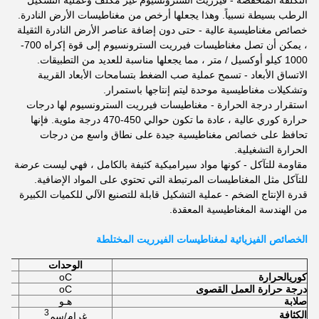
التكلفة المنخفضة - فيرريت السترونسيوم غير مكلف وعملية التشكيل
الرطب بسيطة نسبياً. وهذا يجعلها أرخص من مغناطيسات الأرض النادرة.
خصائص مغناطيسية عالية - حتى دون إضافة عناصر الأرض النادرة الثقيلة
، يمكن أن تصل مغناطيسات فيرريت السترونسيوم إلى قوة إكراه 700-
1000 كيلو أوكسيل / متر ، مما يجعلها مناسبة للعديد من التطبيقات.
الاتساق الأبعاد - تسمح عملية صب الضغط بتسامحات الأبعاد القريبة
وتشكيلات مغناطيسية موحدة ليتم إنتاجها باستمرار.
استقرار درجة الحرارة - مغناطيسات فيرريت السترونسيوم لها درجات
حرارة كوري عالية ، عادة ما تكون حوالي 450-470 درجة مئوية. فإنها
تحافظ على خصائص مغناطيسية جيدة على نطاق واسع من درجات
الحرارة التشغيلية.
مقاومة للتآكل - كونها مواد سيراميكية كثيفة بالكامل ، فهي ليست عرضة
للتآكل مثل المغناطيسات المرتبطة التي تحتوي على المواد الإضافية.
قدرة الإنتاج الضخم - عملية التشكيل قابلة للتصنيع الآلي للكميات الكبيرة
من الهندسة المغناطيسية المعقدة.
الخصائص الفيزيائية لمغناطيسات الفيرريت المختلطة
الوحدات
كوري
الحرارة
oC
درجة حرارة العمل القصوى
oC
صلابة
هـو
3
الكثافة
غرام/سم