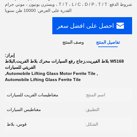
شروط الدفع: T / T ، L / C ، D / P ، T / T ، ويسترن يونيون ، موني جرام
القدرة على العرض: 10000 طن سنويا
احصل على افضل سعر
تفاصيل المنتج
وصف المنتج
إبراز:
W5168 بلاط الفيريت,زجاج رفع السيارات محرك بلاط الفريت,البلاط
الفريتي للسيارات
,
Automobile Lifting Glass Motor Ferrite Tile
,
Automobile Lifting Glass Ferrite Tile
اسم المنتج:
مغناطيسات الفريت للسيارات
التطبيق:
مغناطيس السيارات
الشكل:
قوس، بلاط