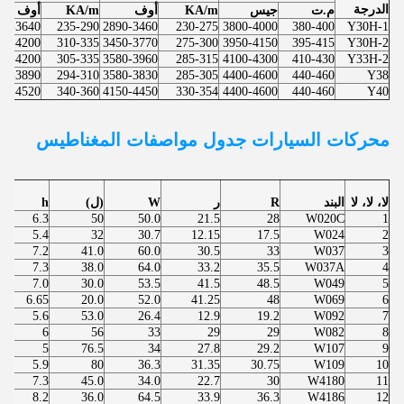
الدرجة
م.ت
جيس
KA/m
أوف
KA/m
أوف
50-3640
235-290
2890-3460
230-275
3800-4000
380-400
Y30H-1
90-4200
310-335
3450-3770
275-300
3950-4150
395-415
Y30H-2
30-4200
305-335
3580-3960
285-315
4100-4300
410-430
Y33H-2
90-3890
294-310
3580-3830
285-305
4400-4600
440-460
Y38
70-4520
340-360
4150-4450
330-354
4400-4600
440-460
Y40
محركات السيارات
جدول مواصفات المغناطيس
لا، لا، لا
البند
R
ر
W
(ل)
h
6.3
50
50.0
21.5
28
W020C
1
5.4
32
30.7
12.15
17.5
W024
2
7.2
41.0
60.0
30.5
33
W037
3
7.3
38.0
64.0
33.2
35.5
W037A
4
7.0
30.0
53.5
41.5
48.5
W049
5
6.65
20.0
52.0
41.25
48
W069
6
5.6
53.0
26.4
12.9
19.2
W092
7
6
56
33
29
29
W082
8
5
76.5
34
27.8
29.2
W107
9
5.9
80
36.3
31.35
30.75
W109
10
7.3
45.0
34.0
22.7
30
W4180
11
8.2
36.0
64.5
33.9
36.3
W4186
12