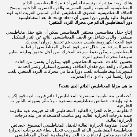
هناك أربعة مؤشرات رئيسية لقياس أداء مواد المغناطيس الدائم:
المغناطيسية المتبقية، والقوة القسرية، والقوة القسرية الداخلية، ومنتج
الطاقة المغناطيسية القصوى،المغناطيس الدائم المنتهي الفريت لديه قوة
ضغوط عالية وليس من السهل أن demagnetise بعد المغناطيسية.
دور المغناطيس الدائم في محرك التردد المتغير:
إنتاج حقل مغناطيسي مستقر: المغناطيس يمكن أن ينتج حقل مغناطيسي
مستقر ، والذي يتفاعل مع الحقل المغناطيسي الناتج عن التيار لتشكيل
قوة الحث الكهرومغناطيسي ،بحيث يتم تحقيق دوران المحرك.
تنظيم السرعة: من خلال تغيير قوة المجال المغناطيسي أو قطبية
المغناطيس ، يمكن ضبط سرعة المحرك ،من أجل تحقيق وظيفة تنظيم
سرعة المحرك المتغير التردد.
تحسين الكفاءة: تصميم المغناطيس الجيد يمكن أن يحسن من كفاءة
المحرك، والحد من فقدان الطاقة، وتحسين استقرار وعمر الخدمة
للمحرك.المغناطيسات تلعب دورا هاما في محركات التردد المتغير، يلعب
دوراً رئيسياً في أداء و أداء المحرك.
ما هي مزايا المغناطيس الدائم الذي ننتجه؟
1خصائص مغناطيسية مستقرة: المغناطيس الدائم فيريت لديه قوة إكراه
عالية وإبقاء ، خصائص مغناطيسية مستقرة ، ولا تتأثر بسهولة بالتأثيرات
الخارجية.
2مقاومة درجات الحرارة العالية: المغناطيس الدائم فيريت لديه مقاومة
جيدة لدرجات الحرارة العالية وهو مناسب للاستخدام في بيئة درجات
الحرارة العالية.
3"معدل مقاومة الحرارة العالية للحقل المغناطيسي المشبوع: خصائص
مغناطيسية المغناطيس الدائم الفيرريت تتحلل ببطء عند درجات الحرارة
العالية،مع معامل ارتفاع درجة الحرارة لمقاومة المجال المغناطيسي