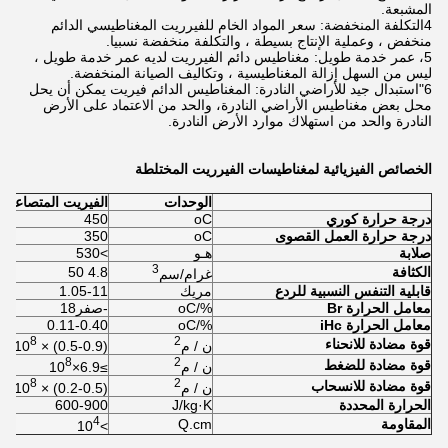
المشبعة.
4التكلفة المنخفضة: سعر المواد الخام للفيرريت المغناطيسي الدائم
منخفض ، وعملية الإنتاج بسيطة ، والتكلفة منخفضة نسبيا.
5، عمر خدمة طويل: مغناطيس دائم الفيرريت لديه عمر خدمة طويل ،
ليس من السهل إزالة المغناطيسية ، وتكاليف الصيانة المنخفضة.
6"استبدال جيد للأراضي النادرة: المغناطيس الدائم فيريت يمكن أن يحل
محل بعض مغناطيس الأراضي النادرة، والحد من الاعتماد على الأرض
النادرة والحد من استهلاك موارد الأرض النادرة.
الخصائص الفيزيائية لمغناطيسات الفيرريت المختلطة
الوحدات
الفيريت المتصاعد (
درجة حرارة كوري
oC
450
درجة حرارة العمل القصوى
oC
350
صلابة
هـو
>530
3
الكثافة
4.8 50
غرام/سم
قابلية التنفس النسبية للردع
مريك
1.05-11
معامل الحرارة Br
%/oC
-صفر18
معامل الحرارة iHc
%/oC
0.11-0.40
8
2
قوة مضادة للانحناء
ن / م
(0.5-0.9) × 10
8
2
قوة مضادة للضغط
ن / م
≥6.9×10
8
2
قوة مضادة للانسحاب
ن / م
(0.2-0.5) × 10
الحرارة المحددة
J/kg·K
600-900
4
المقاومة
Q.cm
>10