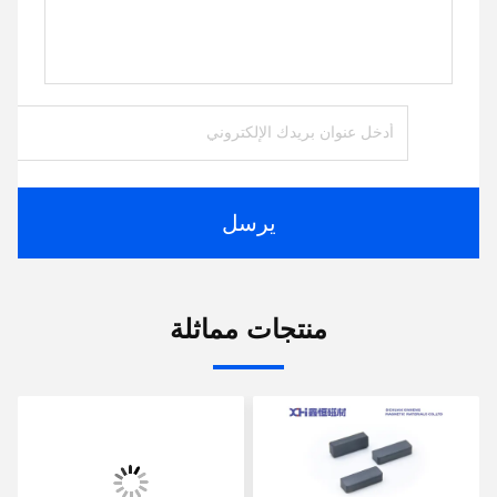
يرسل
منتجات مماثلة