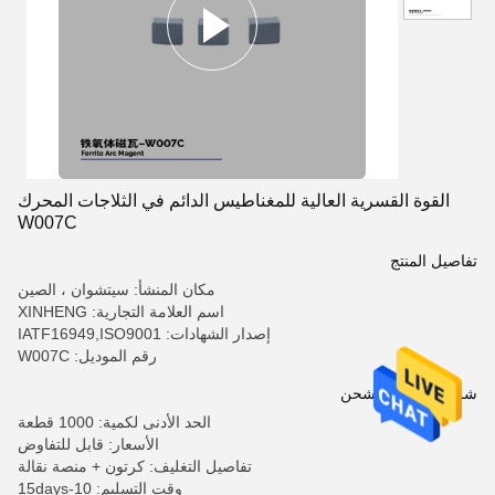
القوة القسرية العالية للمغناطيس الدائم في الثلاجات المحرك
W007C
تفاصيل المنتج
مكان المنشأ: سيتشوان ، الصين
اسم العلامة التجارية: XINHENG
إصدار الشهادات: IATF16949,ISO9001
رقم الموديل: W007C
شروط الدفع والشحن
الحد الأدنى لكمية: 1000 قطعة
الأسعار: قابل للتفاوض
تفاصيل التغليف: كرتون + منصة نقالة
وقت التسليم: 10-15days