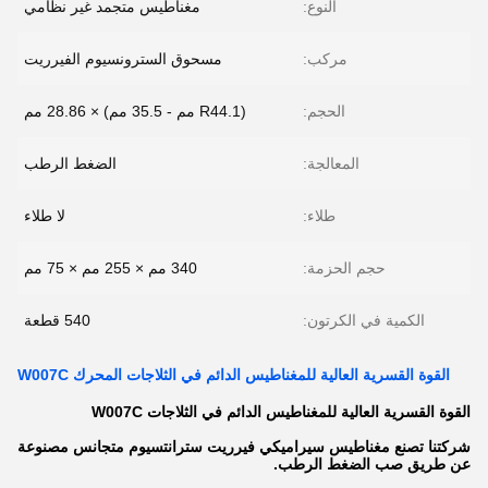
النوع:
مغناطيس متجمد غير نظامي
مركب:
مسحوق السترونسيوم الفيرريت
الحجم:
(R44.1 مم - 35.5 مم) × 28.86 مم
المعالجة:
الضغط الرطب
طلاء:
لا طلاء
حجم الحزمة:
340 مم × 255 مم × 75 مم
الكمية في الكرتون:
540 قطعة
القوة القسرية العالية للمغناطيس الدائم في الثلاجات المحرك W007C
القوة القسرية العالية للمغناطيس الدائم في الثلاجات W007C
شركتنا تصنع مغناطيس سيراميكي فيرريت سترانتسيوم متجانس مصنوعة
عن طريق صب الضغط الرطب.