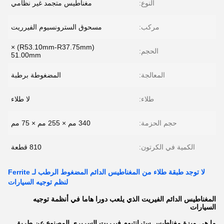
النوع:
مغناطيس متجمد غير نظامي
مركب:
مسحوق السترونسيوم الفيرريت
(R53.10mm-R37.75mm) ×
الحجم:
51.00mm
المعالجة:
المضغوطة برطبة
طلاء:
لا طلاء
حجم الحزمة:
340 مم × 255 مم × 75 مم
الكمية في الكرتون:
810 قطعة
لا توجد طبقة طلاء من المغناطيس الدائم المضغوط الرطب لـ Ferrite
لنظم توجيه السيارات
المغناطيس الدائم الفيريت الذي يلعب دورا هاما في أنظمة توجيه
السيارات
ما هي ميزة مغناطيس سترانتيوم فيرريت السريري المصنوع عن طريق