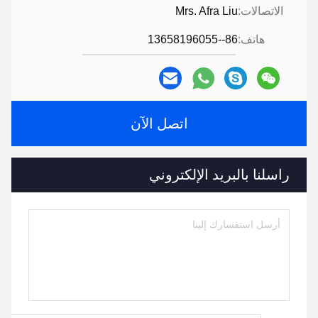
الاتصالات:
Mrs. Afra Liu
هاتف:
86--13658196055
اتصل الآن
راسلنا بالبريد الإلكتروني