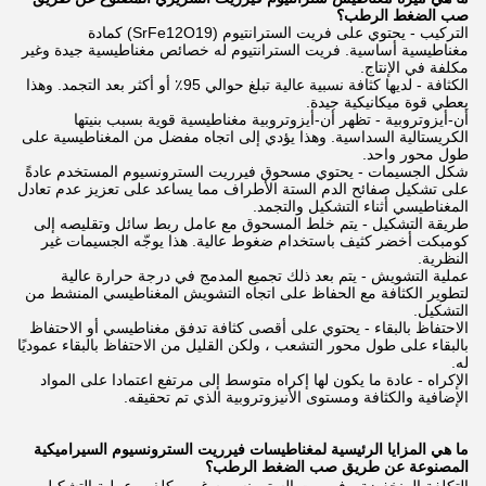
صب الضغط الرطب؟
التركيب - يحتوي على فريت السترانتيوم (SrFe12O19) كمادة
مغناطيسية أساسية. فريت السترانتيوم له خصائص مغناطيسية جيدة وغير
مكلفة في الإنتاج.
الكثافة - لديها كثافة نسبية عالية تبلغ حوالي 95٪ أو أكثر بعد التجمد. وهذا
يعطي قوة ميكانيكية جيدة.
أن-أيزوتروبية - تظهر أن-أيزوتروبية مغناطيسية قوية بسبب بنيتها
الكريستالية السداسية. وهذا يؤدي إلى اتجاه مفضل من المغناطيسية على
طول محور واحد.
شكل الجسيمات - يحتوي مسحوق فيرريت السترونسيوم المستخدم عادةً
على تشكيل صفائح الدم الستة الأطراف مما يساعد على تعزيز عدم تعادل
المغناطيسي أثناء التشكيل والتجمد.
طريقة التشكيل - يتم خلط المسحوق مع عامل ربط سائل وتقليصه إلى
كومبكت أخضر كثيف باستخدام ضغوط عالية. هذا يوجّه الجسيمات غير
النظرية.
عملية التشويش - يتم بعد ذلك تجميع المدمج في درجة حرارة عالية
لتطوير الكثافة مع الحفاظ على اتجاه التشويش المغناطيسي المنشط من
التشكيل.
الاحتفاظ بالبقاء - يحتوي على أقصى كثافة تدفق مغناطيسي أو الاحتفاظ
بالبقاء على طول محور التشعب ، ولكن القليل من الاحتفاظ بالبقاء عموديًا
له.
الإكراه - عادة ما يكون لها إكراه متوسط إلى مرتفع اعتمادا على المواد
الإضافية والكثافة ومستوى الأنيزوتروبية الذي تم تحقيقه.
ما هي المزايا الرئيسية لمغناطيسات فيرريت السترونسيوم السيراميكية
المصنوعة عن طريق صب الضغط الرطب؟