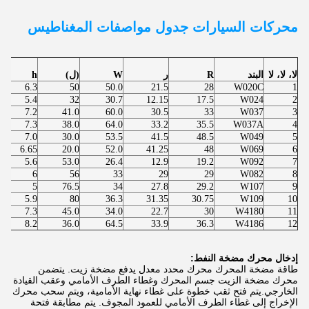
محركات السيارات
جدول مواصفات المغناطيس
لا، لا، لا
البند
R
ر
W
(ل)
h
6.3
50
50.0
21.5
28
W020C
1
5.4
32
30.7
12.15
17.5
W024
2
7.2
41.0
60.0
30.5
33
W037
3
7.3
38.0
64.0
33.2
35.5
W037A
4
7.0
30.0
53.5
41.5
48.5
W049
5
6.65
20.0
52.0
41.25
48
W069
6
5.6
53.0
26.4
12.9
19.2
W092
7
6
56
33
29
29
W082
8
5
76.5
34
27.8
29.2
W107
9
5.9
80
36.3
31.35
30.75
W109
10
7.3
45.0
34.0
22.7
30
W4180
11
8.2
36.0
64.5
33.9
36.3
W4186
12
إدخال محرك مضخة النفط:
طاقة مضخة المحرك محرك محدد معدل يدفع مضخة زيت. يتضمن
محرك مضخة الزيت جسم المحرك وغطاء الطرف الأمامي وعقب القيادة
الخارجي.يتم فتح ثقب خطوة على غطاء نهاية الأمامية، ويتم سحب محرك
الإخراج إلى غطاء الطرف الأمامي للعمود المجوف. يتم مطابقة فتحة