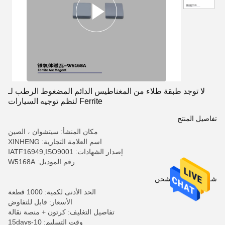
لا توجد طبقة طلاء من المغناطيس الدائم المضغوط الرطب لـ
Ferrite لنظم توجيه السيارات
تفاصيل المنتج
مكان المنشأ: سيتشوان ، الصين
اسم العلامة التجارية: XINHENG
إصدار الشهادات: IATF16949,ISO9001
رقم الموديل: W5168A
شروط الدفع والشحن
الحد الأدنى لكمية: 1000 قطعة
الأسعار: قابل للتفاوض
تفاصيل التغليف: كرتون + منصة نقالة
وقت التسليم: 10-15days