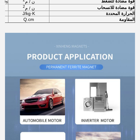
قوة مضادة للضغط
ن / م
≥6.9×10
2
قوة مضادة للانسحاب
ن / م
الحرارة المحددة
J/kg·K
المقاومة
Q.cm