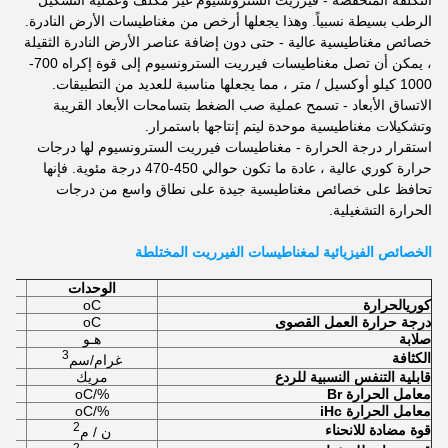
التكلفة المنخفضة - فيرريت السترونسيوم غير مكلف وعملية التشكيل
الرطب بسيطة نسبياً. وهذا يجعلها أرخص من مغناطيسات الأرض النادرة.
خصائص مغناطيسية عالية - حتى دون إضافة عناصر الأرض النادرة الثقيلة
، يمكن أن تصل مغناطيسات فيرريت السترونسيوم إلى قوة إكراه 700-
1000 كيلو أوكسيل / متر ، مما يجعلها مناسبة للعديد من التطبيقات.
الاتساق الأبعاد - تسمح عملية صب الضغط بتسامحات الأبعاد القريبة
وتشكيلات مغناطيسية موحدة ليتم إنتاجها باستمرار.
استقرار درجة الحرارة - مغناطيسات فيرريت السترونسيوم لها درجات
حرارة كوري عالية ، عادة ما تكون حوالي 450-470 درجة مئوية. فإنها
تحافظ على خصائص مغناطيسية جيدة على نطاق واسع من درجات
الحرارة التشغيلية.
الخصائص الفيزيائية لمغناطيسات الفيرريت المختلطة
الوحدات
كوري
الحرارة
oC
درجة حرارة العمل القصوى
oC
صلابة
هـو
3
الكثافة
غرام/سم
قابلية التنفس النسبية للردع
مريك
معامل الحرارة Br
%/oC
معامل الحرارة iHc
%/oC
2
قوة مضادة للانحناء
ن / م
2