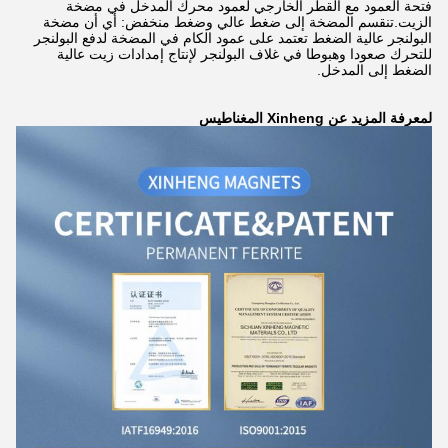
فتحة العمود مع القطر الخارجي لعمود محرك المدخل في مضخة
الزيت.تنقسم المضخة إلى ضغط عالي وضغط منخفض: أي أن مضخة
البولنجر عالية الضغط تعتمد على عمود الكام في المضخة لدفع البولنجر
للتحرك صعودا وهبوطا في غلاف البولنجر لإنتاج إمدادات زيت عالية
الضغط إلى المدخل.
لمعرفة المزيد عن Xinheng المغناطيس