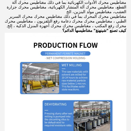
مغناطيس محرك الأدوات الكهربائية بما في ذلك مغناطيس محرك آلة
القطع، مغناطيس محرك آلة المنشار الكهربائية، مغناطيس محرك جزارة
العشب، مغناطيس مولد البنزين، الخ
مغناطيس محرك المحرك بما في ذلك مغناطيس محرك محرك السرير
الطبي ، مغناطيس محرك محرك دعامة رفع التلفزيون ، مغناطيس محرك
محرك رفع المكتب ، مغناطيس محرك محرك أجهزة المنزل الذكية ، إلخ.
كيف تصنع "شينهنغ" مغناطيسها الدائم؟