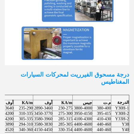
درجة مسحوق الفيرريت لمحركات السيارات
المغناطيس
الدرجة
م.ت
جيس
KA/m
أوف
KA/m
أوف
50-3640
235-290
2890-3460
230-275
3800-4000
380-400
Y30H-1
90-4200
310-335
3450-3770
275-300
3950-4150
395-415
Y30H-2
30-4200
305-335
3580-3960
285-315
4100-4300
410-430
Y33H-2
90-3890
294-310
3580-3830
285-305
4400-4600
440-460
Y38
70-4520
340-360
4150-4450
330-354
4400-4600
440-460
Y40