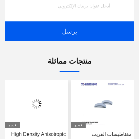
يرسل
منتجات مماثلة
فيديو
فيديو
مغناطيسات الفريت
High Density Anisotropic