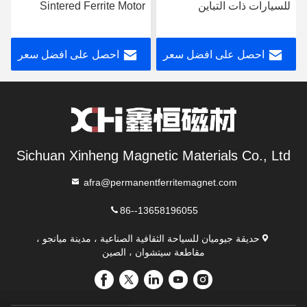
للسيارات ذات التباين
Sintered Ferrite Motor
المغناطيسي العالي والمُلبدة
Magnet Wet Pressed for
في درجة حرارة عالية بكثافة
Automotive and Window
احصل على افضل سعر
احصل على افضل سعر
نسبية عالية لمحركات
Motors
السيارات
Sichuan Xinheng Magnetic Materials Co., Ltd
afra@permanentferritemagnet.com
86--13658196055
حديقة جيوميان للسياحة الثقافية الصناعية ، مدينة ميانجو ،
مقاطعة سيتشوان ، الصين