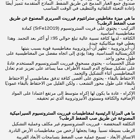
صندوق جمع الغبار المدمج عن طريق الشفط. النماذج المتقدمة تتميز أيضًا
بإعادة التعبئة التلقائية والتنظيف في الوقت المناسب
ما هي ميزة مغناطيس سترانتيوم فيرريت السريري المصنوع عن طريق
صب الضغط الرطب؟
التركيب - يحتوي على فريت السترونسيوم (SrFe12O19) كمادة
مغناطيسية أساسية.
الكثافة - لديها كثافة نسبية عالية تبلغ حوالي 95٪ أو أكثر بعد التجمد. وهذا
يعطي قوة ميكانيكية جيدة.
أن-أيزوتروبية - تظهر أن-أيزوتروبية مغناطيسية قوية بسبب بنيتها
الكريستالية السداسية. وهذا يؤدي إلى اتجاه مفضل من المغناطيسية على
طول محور واحد.
شكل الجسيمات - يحتوي مسحوق فيرريت السترونسيوم المستخدم عادةً
على تشكيل صفائح الدم الستة الأطراف مما يساعد على تعزيز عدم تعادل
المغناطيسي أثناء التشكيل والتجمد.
الاحتفاظ بالبقاء - يحتوي على أقصى كثافة تدفق مغناطيسي أو الاحتفاظ
بالبقاء على طول محور التشعب ، ولكن القليل من الاحتفاظ بالبقاء عموديًا
له.
الإكراه - عادة ما يكون لها إكراه متوسط إلى مرتفع اعتمادا على المواد
الإضافية والكثافة ومستوى الأنيزوتروبية الذي تم تحقيقه.
ما هي المزايا الرئيسية لمغناطيسات فيرريت السترونسيوم السيراميكية
المصنوعة عن طريق صب الضغط الرطب؟
التكلفة المنخفضة - فيرريت السترونسيوم غير مكلف وعملية التشكيل
الرطب بسيطة نسبياً. وهذا يجعلها أرخص من مغناطيسات الأرض النادرة.
الاتساق الأبعاد - تسمح عملية صب الضغط بتسامحات الأبعاد القريبة