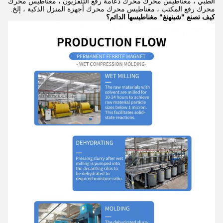
الطبي ، مغناطيس محرك محرك دعامة رفع التلفزيون ، مغناطيس محرك
محرك رفع المكتب ، مغناطيس محرك محرك أجهزة المنزل الذكية ، إلخ.
كيف تصنع "شينهنغ" مغناطيسها الدائم؟