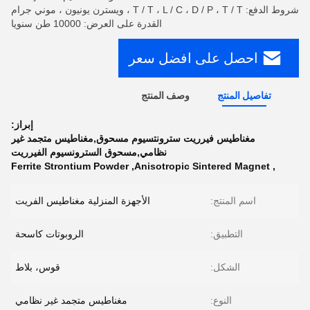
شروط الدفع: T / T ، L / C ، D / P ، T / T ، ويسترن يونيون ، موني جرام
القدرة على العرض: 10000 طن سنويا
احصل على افضل سعر
تفاصيل المنتج
وصف المنتج
إبراز:
مغناطيس فيرريت سترونتسيوم مسحوق,مغناطيس متجمد غير
نظامي,مسحوق السترونسيوم الفيرريت
Ferrite Strontium Powder
,
Anisotropic Sintered Magnet
,
اسم المنتج:
الأجهزة المنزلية مغناطيس الفريت
التطبيق:
الروبوتات كاسحة
الشكل:
قوس، بلاط
النوع:
مغناطيس متجمد غير نظامي