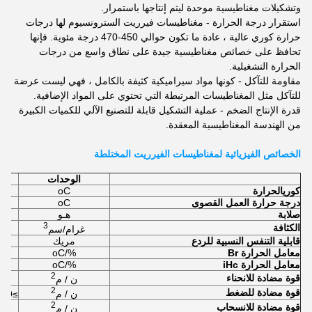
وتشكيلات مغناطيسية موحدة ليتم إنتاجها باستمرار.
استقرار درجة الحرارة - مغناطيسات فيرريت السترونسيوم لها درجات
حرارة كوري عالية ، عادة ما تكون حوالي 450-470 درجة مئوية. فإنها
تحافظ على خصائص مغناطيسية جيدة على نطاق واسع من درجات
الحرارة التشغيلية.
مقاومة للتآكل - كونها مواد سيراميكية كثيفة بالكامل ، فهي ليست عرضة
للتآكل مثل المغناطيسات المرتبطة التي تحتوي على المواد الإضافية.
قدرة الإنتاج الضخم - عملية التشكيل قابلة للتصنيع الآلي للكميات الكبيرة
من الهندسة المغناطيسية المعقدة.
الخصائص الفيزيائية لمغناطيسات الفيرريت المختلطة
الوحدات
كوري
الحرارة
oC
درجة حرارة العمل القصوى
oC
صلابة
هـو
3
الكثافة
غرام/سم
قابلية التنفس النسبية للردع
مريك
معامل الحرارة Br
%/oC
معامل الحرارة iHc
%/oC
2
قوة مضادة للانحناء
ن / م
2
قوة مضادة للضغط
ن / م
≥6.9×10
2
قوة مضادة للانسحاب
ن / م