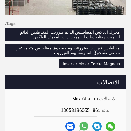
Tags:
محرك العاكس المغناطيس الدائم فيرريت,المغناطيس الدائم
الفيريت,مغناطيسات الفيرريت ذات المحرك العاكس
مغناطيس فيرريت سترونتسيوم مسحوق,مغناطيس متجمد غير
نظامي,مسحوق السترونسيوم الفيرريت
Inverter Motor Ferrite Magnets
الاتصالات
الاتصالات:
Mrs. Afra Liu
هاتف:
86--13658196055