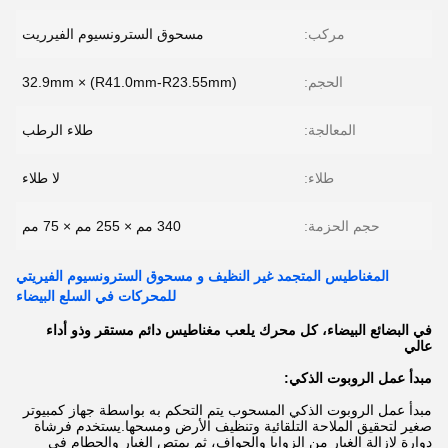
مركب:
مسحوق السترونسيوم الفيرريت
الحجم:
(R41.0mm-R23.55mm) × 32.9mm
المعالجة:
طلاء الرطب
طلاء:
لا طلاء
حجم الحزمة:
340 مم × 255 مم × 75 مم
المغناطيس المتجمد غير النظيف و مسحوق السترونسيوم الفيريتي
للمحركات في السلع البيضاء
في البضائع البيضاء، كل محرك يلعب مغناطيس دائم مستقر وذو أداء
عالي
مبدأ عمل الروبوت الذكي:
مبدأ عمل الروبوت الذكي المسحوب يتم التحكم به بواسطة جهاز كمبيوتر
صغير لتحقيق الملاحة التلقائية وتنظيف الأرض ومسحها.يستخدم فرشاة
دوارة لإزالة الغبار من الزوايا والحواف، ثم يمتص الغبار والحطام في