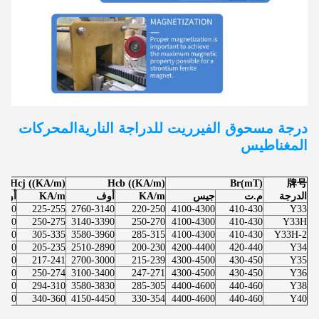
درجة مسحوق الفيرريت للدراجة النارية
المحركات
المغناطيس
Hcj ((KA/m)
Hcb ((KA/m)
Br(mT)
牌号
الدرجة
م.ت
جيس
KA/m
أوف
KA/m
أوف
3200
225-255
2760-3140
220-250
4100-4300
410-430
Y33
3450
250-275
3140-3390
250-270
4100-4300
410-430
Y33H
4200
305-335
3580-3960
285-315
4100-4300
410-430
Y33H-2
2950
205-235
2510-2890
200-230
4200-4400
420-440
Y34
3030
217-241
2700-3000
215-239
4300-4500
430-450
Y35
3440
250-274
3100-3400
247-271
4300-4500
430-450
Y36
3890
294-310
3580-3830
285-305
4400-4600
440-460
Y38
4520
340-360
4150-4450
330-354
4400-4600
440-460
Y40