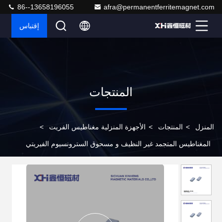
86--13658196055
afra@permanentferritemagnet.com
إقتباس
المنتجات
المنزل
>
المنتجات
>
الأجهزة المنزلية مغناطيس الفريت
>
المغناطيس المتجمد غير النظيف و مسحوق السترونسيوم الفيريتي
للمحركات في السلع البيضاء