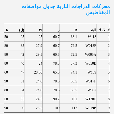
محركات الدراجات النارية
جدول مواصفات
المغناطيس
لا، لا، لا
البند
R
ر
W
(ل)
h
7.50
25
25
60.7
68.1
W118
1
11.80
35
27.9
60.7
72.5
W018F
2
11.80
42
29.5
60.5
72.5
W005A
3
8.80
40
24
78.5
87.3
W050E
4
8.60
47
28.86
65.5
74.1
W159
5
7.90
51
24.0
78.5
86.5
W017F
6
7.80
64
24.0
78.5
86.5
W087
7
10.8
65
24.5
90.2
101
W138C
8
11.90
60
28.5
100
112
W019B
9