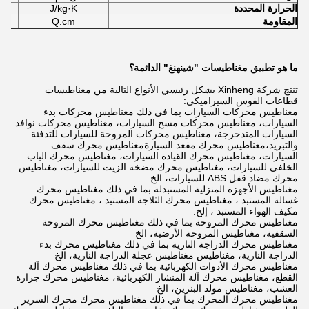
الحرارة المحددة
J/kg·K
المقاومة
Q.cm
ما هو تطبيق مغناطيسات "شينهنغ" الدائمة؟
تنتج شركة Xinheng بشكل رئيسي الأنواع التالية من مغناطيسات
قطاعات القوس السيراميكي:
مغناطيس محركات السيارات بما في ذلك مغناطيس محركات بدء
السيارات، مغناطيس محركات مسح السيارات، مغناطيس محركات نوافذ
السيارات المتدحرجة، مغناطيس محركات المروحة للسيارات للتدفئة
والتبريد،مغناطيس محرك مقعد السيارةمغناطيس محرك سقف
السيارات، مغناطيس محرك القيادة السيارات، مغناطيس محرك الباب
الخلفي للسيارات، مغناطيس محرك مضخة الزيت للسيارات، مغناطيس
محرك مضاد قفل ABS للسيارات، الخ
مغناطيس الأجهزة المنزلية المستبدلة بما في ذلك مغناطيس محرك
غسالة المستبد ، مغناطيس محرك الثلاجة المستبد ، مغناطيس محرك
مكيف الهواء المستبد ، إلخ.
مغناطيس محرك المروحة بما في ذلك مغناطيس محرك المروحة
السقفية، مغناطيس المروحة الأرضية، الخ
مغناطيس محرك الدراجة النارية بما في ذلك مغناطيس محرك بدء
الدراجة النارية، مغناطيس مغناطيس عجلة الدراجة النارية، الخ
مغناطيس محرك الأدوات الكهربائية بما في ذلك مغناطيس محرك آلة
القطع، مغناطيس محرك آلة المنشار الكهربائية، مغناطيس محرك جزارة
العشب، مغناطيس مولد البنزين، الخ
مغناطيس محرك المحرك بما في ذلك مغناطيس محرك محرك السرير