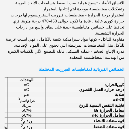
الاتساق الأبعاد - تسمح عملية صب الضغط بتسامحات الأبعاد القريبة
وتشكيلات مغناطيسية موحدة ليتم إنتاجها باستمرار.
استقرار درجة الحرارة - مغناطيسات فيرريت السترونسيوم لها درجات
حرارة كوري عالية ، عادة ما تكون حوالي 450-470 درجة مئوية. فإنها
تحافظ على خصائص مغناطيسية جيدة على نطاق واسع من درجات
الحرارة التشغيلية.
مقاومة للتآكل - كونها مواد سيراميكية كثيفة بالكامل ، فهي ليست عرضة
للتآكل مثل المغناطيسات المرتبطة التي تحتوي على المواد الإضافية.
قدرة الإنتاج الضخم - عملية التشكيل قابلة للتصنيع الآلي للكميات الكبيرة
من الهندسة المغناطيسية المعقدة.
الخصائص الفيزيائية لمغناطيسات الفيرريت المختلطة
الوحدات
كوري
الحرارة
oC
درجة حرارة العمل القصوى
oC
صلابة
هـو
3
الكثافة
غرام/سم
قابلية التنفس النسبية للردع
مريك
معامل الحرارة Br
%/oC
معامل الحرارة iHc
%/oC
2
قوة مضادة للانحناء
ن / م
2
قوة مضادة للضغط
ن / م
≥6.9×10