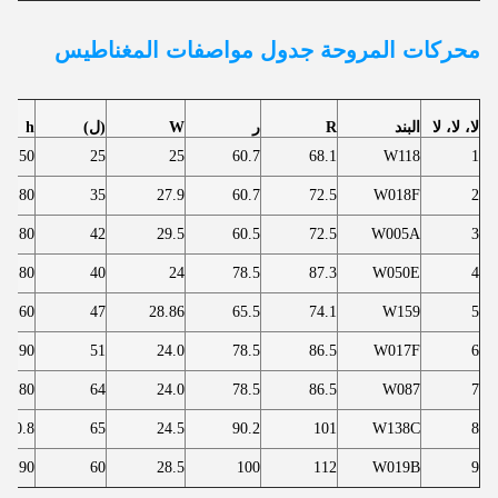
محركات المروحة
جدول مواصفات المغناطيس
لا، لا، لا
البند
R
ر
W
(ل)
h
7.50
25
25
60.7
68.1
W118
1
11.80
35
27.9
60.7
72.5
W018F
2
11.80
42
29.5
60.5
72.5
W005A
3
8.80
40
24
78.5
87.3
W050E
4
8.60
47
28.86
65.5
74.1
W159
5
7.90
51
24.0
78.5
86.5
W017F
6
7.80
64
24.0
78.5
86.5
W087
7
10.8
65
24.5
90.2
101
W138C
8
11.90
60
28.5
100
112
W019B
9