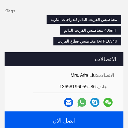
Tags:
مغناطيس الفريت الدائم للدراجات النارية
405mT مغناطيس الفريت الدائم
IATF16949 مغناطيس قطاع الفريت
الاتصالات
الاتصالات:
Mrs. Afra Liu
هاتف:
86--13658196055
اتصل الآن