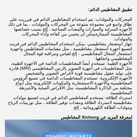
تطبيق المغناطيس الدائم:
المحركات والمولدات: يتم استخدام المغناطيس الدائم في فيرريت على
نطاق واسع في مجموعة متنوعة من المحركات والمولدات ، بما في ذلك
الأجهزة المنزلية والسيارات والمعدات الصناعية ، إلخ.بسبب خصائصها
المغناطيسية الممتازةيمكن أن يحسن من كفاءة وأداء المحركات
والمولدات.
جهاز استشعار مغناطيسي: يمكن استخدام المغناطيس الدائم في فريت
لتصنيع أجهزة استشعار مغناطيسية ، مثل مقياسات المغناطيس وأجهزة
استشعار المجال المغناطيسي ، إلخ.لقياس ومراقبة قوة المجال
المغناطيسي واتجاهها.
الأجهزة الطبية: تستخدم أيضاً المغناطيسات الدائمة في الأجهزة الطبية،
مثل المغناطيسات في أجهزة التصوير بالرنين المغناطيسي (MRI).قادرة
على توليد حقول مغناطيسية قوية لأغراض التصوير والتشخيص.
الأجهزة الإلكترونية: تستخدم المغناطيسات الدائمة في تصنيع الرؤوس
المغناطيسية والأجهزة الاستشعارية والمكونات الإلكترونية مثل أنواع
مختلفة من الذاكرة المغناطيسية، مثل الأقراص الصلبة والأشرطة
المغناطيسية.
استرداد الطاقة: يستخدم المغناطيس الدائم في فريت لتصنيع مولدات
مغناطيسية لاسترداد الطاقة ومعدات توفير الطاقة ، مثل توربينات الرياح
ومولدات الطاقة الكهرومائية ، إلخ.
لمعرفة المزيد عن Xinheng المغناطيس