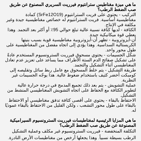
ما هي ميزة مغناطيس سترانتيوم فيرريت السريري المصنوع عن طريق
صب الضغط الرطب؟
التركيب - يحتوي على فريت السترانتيوم (SrFe12O19) كمادة
مغناطيسية أساسية. فريت السترانتيوم له خصائص مغناطيسية جيدة وغير
مكلفة في الإنتاج.
الكثافة - لديها كثافة نسبية عالية تبلغ حوالي 95٪ أو أكثر بعد التجمد. وهذا
يعطي قوة ميكانيكية جيدة.
أن-أيزوتروبية - تظهر أن-أيزوتروبية مغناطيسية قوية بسبب بنيتها
الكريستالية السداسية. وهذا يؤدي إلى اتجاه مفضل من المغناطيسية على
طول محور واحد.
شكل الجسيمات - يحتوي مسحوق فيرريت السترونسيوم المستخدم عادةً
على تشكيل صفائح الدم الستة الأطراف مما يساعد على تعزيز عدم تعادل
المغناطيسي أثناء التشكيل والتجمد.
طريقة التشكيل - يتم خلط المسحوق مع عامل ربط سائل وتقليصه إلى
كومبكت أخضر كثيف باستخدام ضغوط عالية. هذا يوجّه الجسيمات غير
النظرية.
عملية التشويش - يتم بعد ذلك تجميع المدمج في درجة حرارة عالية
لتطوير الكثافة مع الحفاظ على اتجاه التشويش المغناطيسي المنشط من
التشكيل.
الاحتفاظ بالبقاء - يحتوي على أقصى كثافة تدفق مغناطيسي أو الاحتفاظ
بالبقاء على طول محور التشعب ، ولكن القليل من الاحتفاظ بالبقاء عموديًا
له.
ما هي المزايا الرئيسية لمغناطيسات فيرريت السترونسيوم السيراميكية
المصنوعة عن طريق صب الضغط الرطب؟
التكلفة المنخفضة - فيرريت السترونسيوم غير مكلف وعملية التشكيل
الرطب بسيطة نسبياً. وهذا يجعلها أرخص من مغناطيسات الأرض النادرة.