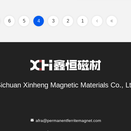
6
5
4
3
2
1
ichuan Xinheng Magnetic Materials Co., L
afra@permanentferritemagnet.com