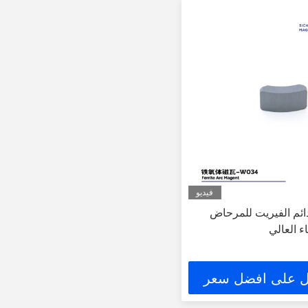
فيديو
ائم الفيريت للمرحاض
ء العالي
 على افضل سعر