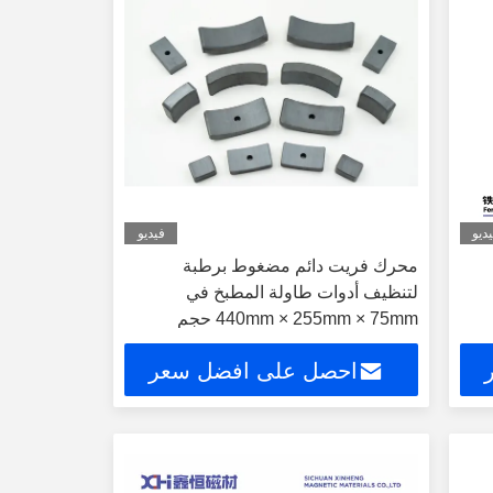
ديو
فيديو
محرك فريت دائم مضغوط برطبة
لتنظيف أدوات طاولة المطبخ في
440mm × 255mm × 75mm حجم
الحزمة غسالة صحون
احصل على افضل سعر