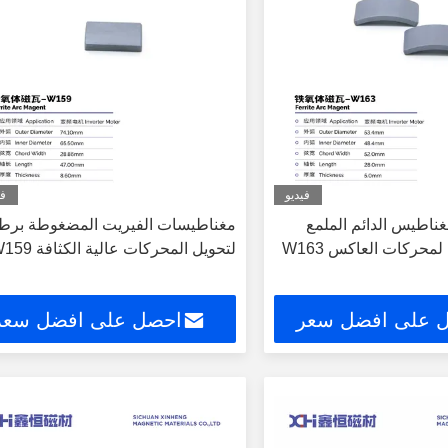
فيديو
في
غناطيس الدائم الملمع
مغناطيسات الفيريت المضغوطة برطو
لتحويل المحركات عالية الكثافة W159
 على افضل سعر
احصل على افضل سعر