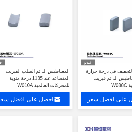
فيديو
في
التجفيف في درجة حرارة
المغناطيس الدائم الصلب الفيريت
ناطيس الدائم فيريت
المتصاعد عند 1135 درجة مئوية
W08
للمحركات العالمية W010A
 على افضل سعر
احصل على افضل سعر