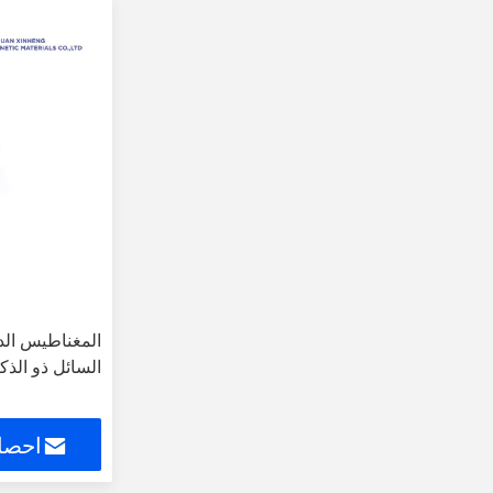
المغناطيس الد
السائل ذو الذكا
احصل