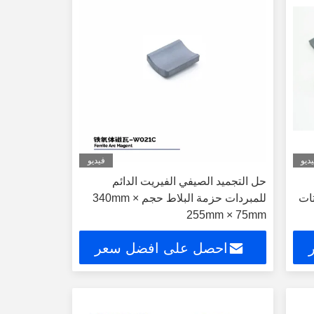
ديو
فيديو
حل التجميد الصيفي الفيريت الدائم
تات
للمبردات حزمة البلاط حجم 340mm ×
255mm × 75mm
احصل على افضل سعر