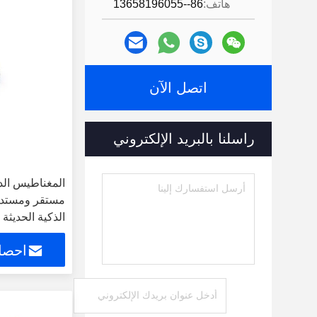
هاتف:
86--13658196055
اتصل الآن
راسلنا بالبريد الإلكتروني
المغناطيس الدا
مستقر ومستدام
الذكية الحديثة
احصل