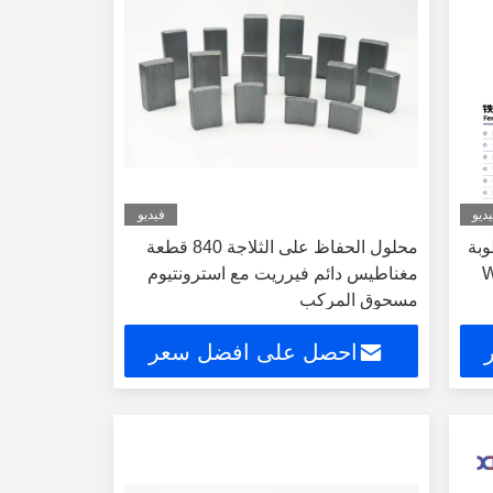
ديو
فيديو
بة
محلول الحفاظ على الثلاجة 840 قطعة
مغناطيس دائم فيرريت مع استرونتيوم
مسحوق المركب
احصل على افضل سعر